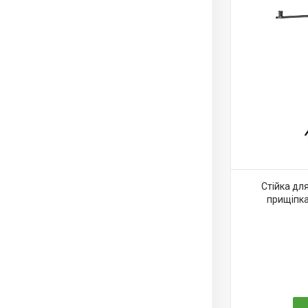
Стійка дл
прищіпка