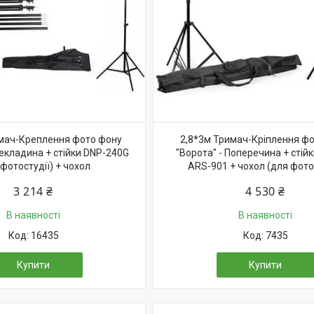
имач-Креплення фото фону
2,8*3м Тримач-Кріплення ф
екладина + стійки DNP-240G
"Ворота" - Поперечина + стійк
 фотостудії) + чохол
ARS-901 + чохол (для фотос
3 214 ₴
4 530 ₴
В наявності
В наявності
16435
7435
Купити
Купити