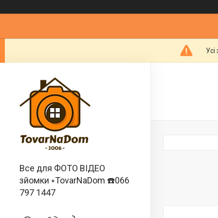
Усі
Все для ФОТО ВІДЕО
зйомки ⭒TovarNaDom ☎️066
797 1447