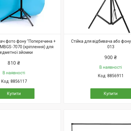
мач фото фону "Поперечина +
Стійка для відбивача або фону 
co MBGS-7070 (кріплення) для
013
едметної зйомки
900 ₴
810 ₴
В наявності
В наявності
8856911
8856117
Купити
Купити