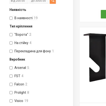
Наявність
В наявності
19
Тип кріплення
"Ворота"
2
На стійку
4
Перекладина для фону
1
Виробник
Arsenal
5
FST
4
Falcon
2
Prolight
8
Visico
19