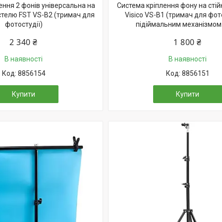
ення 2 фонів універсальна на
Система кріплення фону на стійк
 | стелю FST VS-B2 (тримач для
Visico VS-B1 (тримач для фото
фотостудії)
підіймальним механізмом
2 340 ₴
1 800 ₴
В наявності
В наявності
8856154
8856151
Купити
Купити