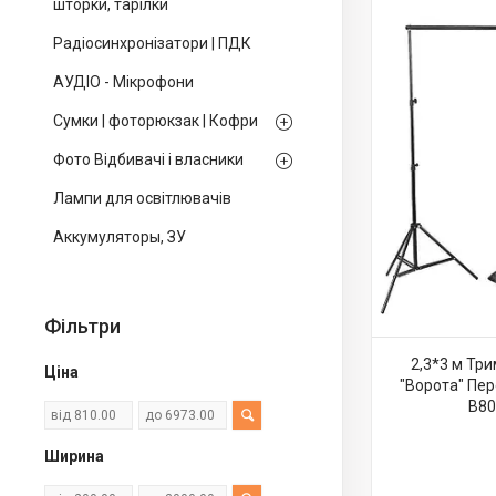
шторки, тарілки
Радіосинхронізатори | ПДК
АУДІО - Мікрофони
Сумки | фоторюкзак | Кофри
Фото Відбивачі і власники
Лампи для освітлювачів
Аккумуляторы, ЗУ
Фільтри
2,3*3 м Тр
Ціна
"Ворота" Пер
B80
Ширина