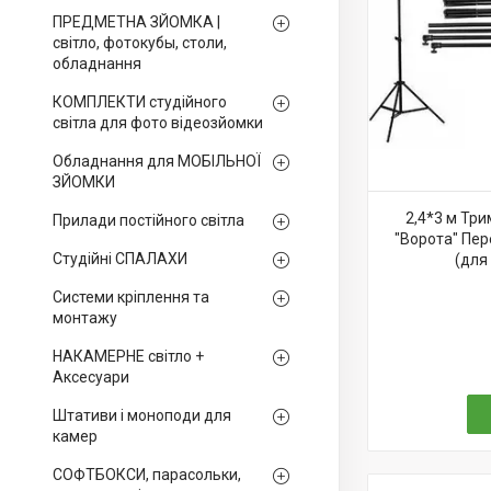
ПРЕДМЕТНА ЗЙОМКА |
світло, фотокубы, столи,
обладнання
КОМПЛЕКТИ студійного
світла для фото відеозйомки
Обладнання для МОБІЛЬНОЇ
ЗЙОМКИ
2,4*3 м Тр
Прилади постійного світла
"Ворота" Пер
Студійні СПАЛАХИ
(для
Системи кріплення та
монтажу
НАКАМЕРНЕ світло +
Аксесуари
Штативи і моноподи для
камер
СОФТБОКСИ, парасольки,