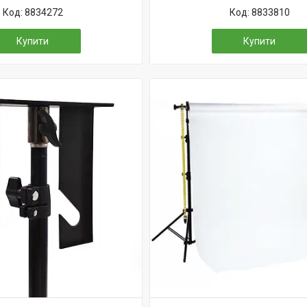
8834272
8833810
Купити
Купити