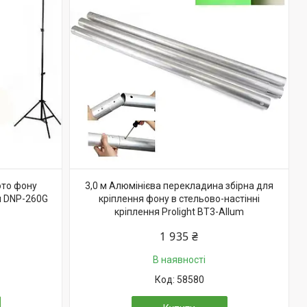
ото фону
3,0 м Алюмінієва перекладина збірна для
ки DNP-260G
кріплення фону в стельово-настінні
кріплення Prolight BT3-Allum
1 935 ₴
В наявності
58580