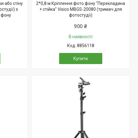
и або стіну
2*0,8 м Кріплення фото фону "Перекладина
студії) з
+ стійка" Visico MBGS-20080 (тримач для
 фону
фотостудії)
900 ₴
В наявності
8856118
Купити