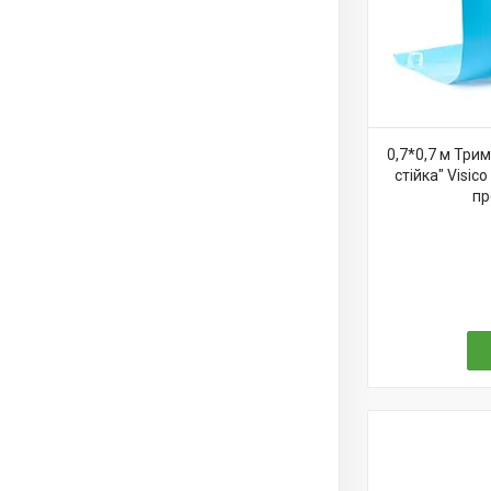
0,7*0,7 м Три
стійка" Visi
пр