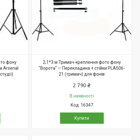
ото фону
2,1*3 м Тримач-креплення фото фону
и Arsenal
"Ворота" — Перекладина + стійки PLA506-
тудії)
21 (тримач) для фонів
2 790 ₴
В наявності
16347
Купити