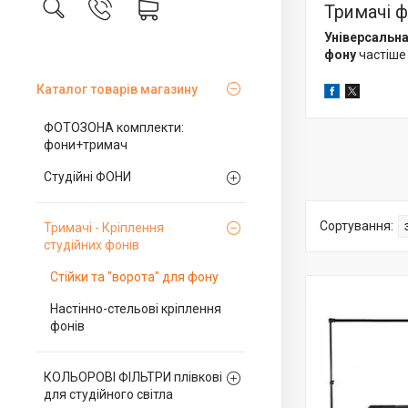
Тримачі ф
Універсальна
фону
частіше
Каталог товарів магазину
ФОТОЗОНА комплекти:
фони+тримач
Студійні ФОНИ
Тримачі - Кріплення
студійних фонів
Стійки та "ворота" для фону
Настінно-стельові кріплення
фонів
КОЛЬОРОВІ ФІЛЬТРИ плівкові
для студійного світла