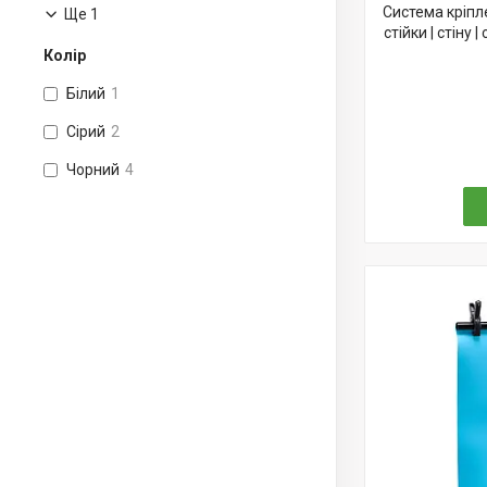
Система кріпл
Ще 1
стійки | стіну
Колір
Білий
1
Сірий
2
Чорний
4