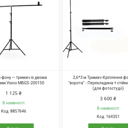
я фону — тримач із двома
2,6*3 м Тримач-Кріплення ф
ми.Visico MBGS-200150
"ворота" - Перекладина + стій
(для фотостудії)
1 125 ₴
3 600 ₴
В наявності
В наявності
8857646
164351