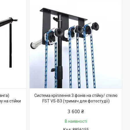
анга)
Система кріплення 3 фонів на стійку/ стелю
у на стійки
FST VS-B3 (тримач для фотостудії)
3 600 ₴
В наявності
8856155