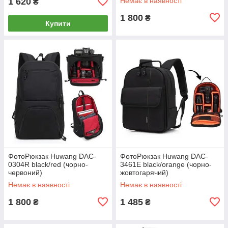
1 620
Немає в наявності
₴
1 800
₴
Купити
ФотоРюкзак Huwang DAC-
ФотоРюкзак Huwang DAC-
0304R black/red (чорно-
3461E black/orange (чорно-
червоний)
жовтогарячий)
Немає в наявності
Немає в наявності
1 800
1 485
₴
₴