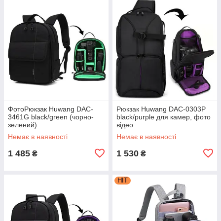
ФотоРюкзак Huwang DAC-
Рюкзак Huwang DAC-0303P
3461G black/green (чорно-
black/purple для камер, фото
зелений)
відео
Немає в наявності
Немає в наявності
1 485
1 530
₴
₴
HIT