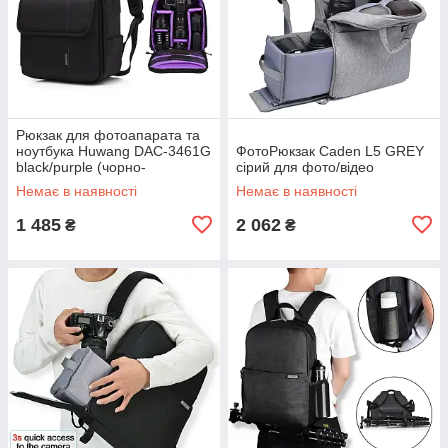
Рюкзак для фотоапарата та
ноутбука Huwang DAC-3461G
ФотоРюкзак Caden L5 GREY
black/purple (чорно-
сірий для фото/відео
фіолетова)
Немає в наявності
Немає в наявності
1 485
2 062
₴
₴