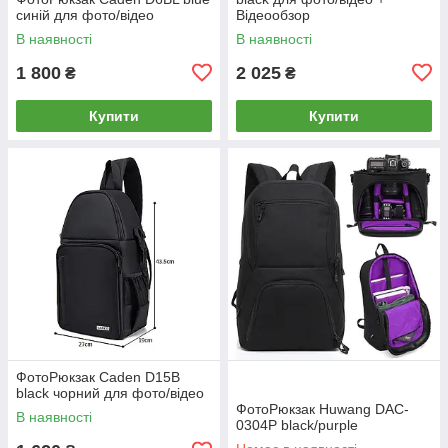
синій для фото/відео
Відеообзор
В наявності
В наявності
1 800
2 025
₴
₴
Купити
Купити
ФотоРюкзак Caden D15B
black чорний для фото/відео
ФотоРюкзак Huwang DAC-
В наявності
0304P black/purple