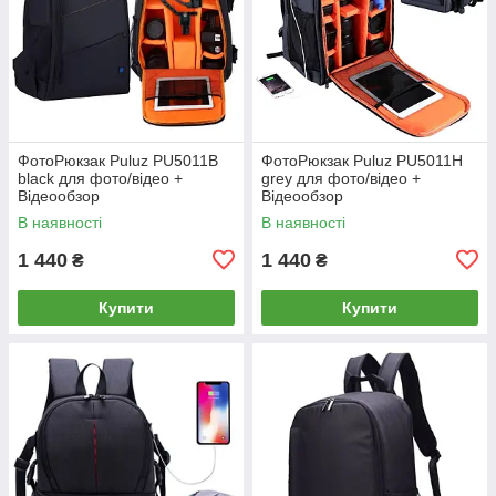
ФотоРюкзак Puluz PU5011B
ФотоРюкзак Puluz PU5011H
black для фото/відео +
grey для фото/відео +
Відеообзор
Відеообзор
В наявності
В наявності
1 440
1 440
₴
₴
Купити
Купити