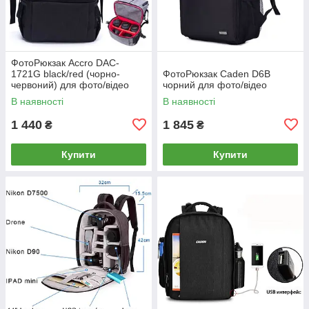
ФотоРюкзак Accro DAC-
1721G black/red (чорно-
ФотоРюкзак Caden D6B
червоний) для фото/відео
чорний для фото/відео
В наявності
В наявності
1 440
1 845
₴
₴
Купити
Купити