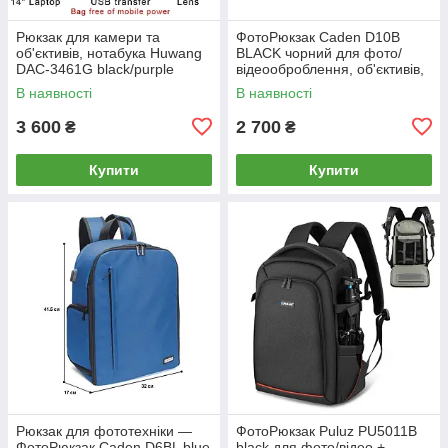
Рюкзак для камери та
ФотоРюкзак Caden D10B
об'єктивів, нотабука Huwang
BLACK чорний для фото/
DAC-3461G black/purple
відеооброблення, об'єктивів,
(чорний)
камер
В наявності
В наявності
3 600
2 700
₴
₴
Купити
Купити
Рюкзак для фототехніки —
ФотоРюкзак Puluz PU5011B
ФотоРюкзак Caden D6BL blue
black для фото/відео +