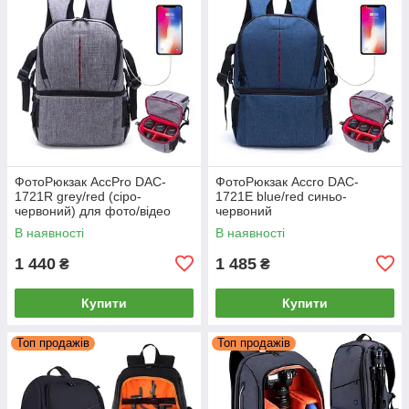
ФотоРюкзак AccPro DAC-
ФотоРюкзак Accro DAC-
1721R grey/red (сіро-
1721E blue/red синьо-
червоний) для фото/відео
червоний
В наявності
В наявності
1 440
1 485
₴
₴
Купити
Купити
Топ продажів
Топ продажів