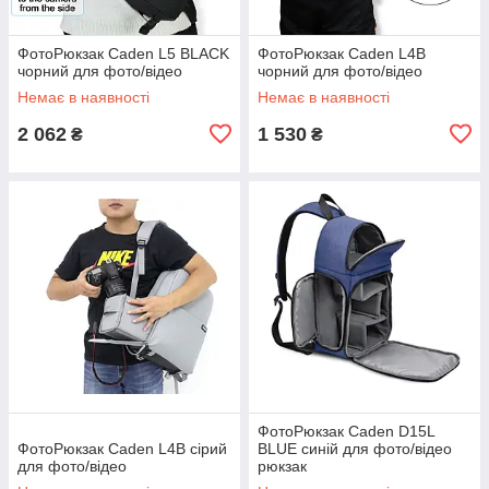
ФотоРюкзак Caden L5 BLACK
ФотоРюкзак Caden L4B
чорний для фото/відео
чорний для фото/відео
Немає в наявності
Немає в наявності
2 062
1 530
₴
₴
ФотоРюкзак Caden D15L
ФотоРюкзак Caden L4B сірий
BLUE синій для фото/відео
для фото/відео
рюкзак