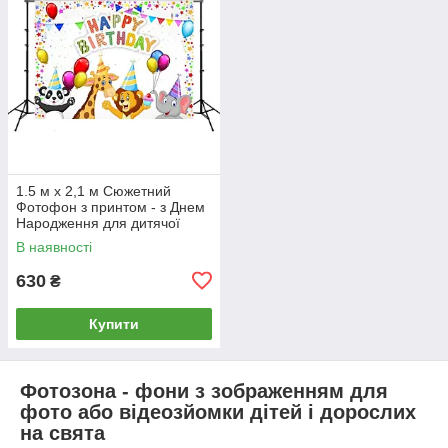
1.5 м x 2,1 м Сюжетний
Фотофон з принтом - з Днем
Народження для дитячої
фотозоні, фотозоні для дітей,
В наявності
вініл
630
₴
Купити
Фотозона - фони з зображенням для
фото або відеозйомки дітей і дорослих
на свята