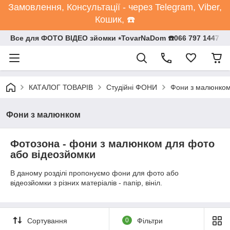
Замовлення, Консультації - через Telegram, Viber,
Кошик, ☎️
Все для ФОТО ВІДЕО зйомки ⭒TovarNaDom ☎️066 797 1447
КАТАЛОГ ТОВАРІВ
Студійні ФОНИ
Фони з малюнко
Фони з малюнком
Фотозона - фони з малюнком для фото
або відеозйомки
В даному розділі пропонуємо фони для фото або
відеозйомки з різних матеріалів - папір, вініл.
Сортування
0
Фільтри