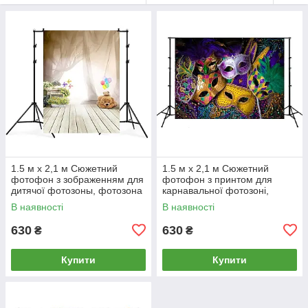
1.5 м x 2,1 м Сюжетний
1.5 м x 2,1 м Сюжетний
фотофон з зображенням для
фотофон з принтом для
дитячої фотозоны, фотозона
карнавальної фотозоні,
для дітей, вініл
фотозоні на свято, вініл
В наявності
В наявності
630
630
₴
₴
Купити
Купити