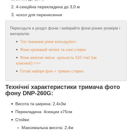
4-секційна перекладина до 3,0 м
чохол для перенесення
Переходьте в розділ фонів і вибирайте фони різних розмірів і
матеріалів:
Тло тканинне різне кольоруles>
Фони хромакей зелені та сині стерео
Фони вінілові якісні, щільність 510 г/м2 (не
клеєнка!) >>>
Готові набори фон + тримач стерео
Технічні характеристики тримача фото
фону DNP-260G:
Висота та ширина: 2,4х3м
Перекладина: 4секции х75см
Стойки:
Максимальна висота: 2,4м