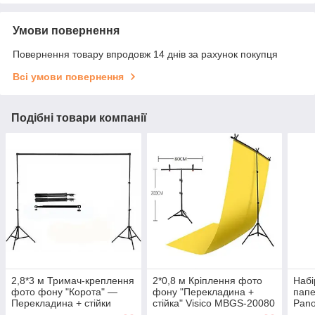
Умови повернення
Повернення товару впродовж 14 днів за рахунок покупця
Всі умови повернення
Подібні товари компанії
2,8*3 м Тримач-креплення
2*0,8 м Кріплення фото
Набі
фото фону "Корота" —
фону "Перекладина +
папе
Перекладина + стійки
стійка" Visico MBGS-20080
Pano
Prolighting 28125 (для
(тримач для фотостудії)
(три