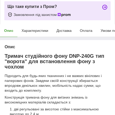
Що таке купити з Пром?
Замовлення під захистом
Опис
Характеристики
Доставка
Оплата
Умови п
Опис
Тримач студійного фону DNP-240G тип
"ворота" для встановлення фону з
чохлом
Підходить для будь-яких тканинних і не важких вінілових і
паперових фонів. Завдяки своїй конструкції збирається
впродовж декількох хвилин, мобільність надає сумки, що
входить до комплекту.
Конструкція тримача фону для виїзних знімань із
високоміцних матеріалів складається з:
дві регульовані за висотою стійки з максимальною
висотою до 2,4 м