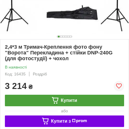
2,4*3 м Тримач-Креплення фото фону
"Ворота" Перекладина + стійки DNP-240G
(для фотостудії) + чохол
В наявності
Код: 16435
Роздріб
3 214
₴
Купити
або
Купити з