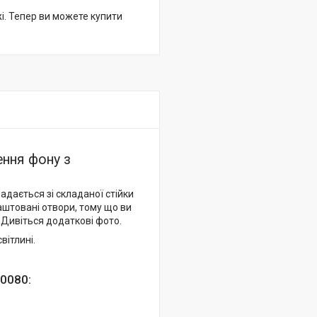
жі. Тепер ви можете купити
ння фону з
дається зі складаної стійки
аштовані отвори, тому що ви
Дивіться додаткові фото.
вітлині.
0080: