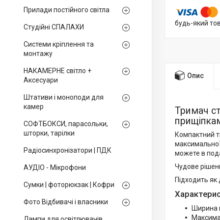
Прилади постійного світла
будь-який то
Студійні СПАЛАХИ
Системи кріплення та
монтажу
НАКАМЕРНЕ світло +
Опис
Аксесуари
Штативи і моноподи для
камер
Тримач ст
прищіпка
СОФТБОКСИ, парасольки,
шторки, тарілки
Компактний т
максимальної
Радіосинхронізатори | ПДК
можете в под
Чудове рішенн
АУДІО - Мікрофони
Підходить як 
Сумки | фоторюкзак | Кофри
Характерис
Фото Відбивачі і власники
Ширина 
Максима
Лампи для освітлювачів