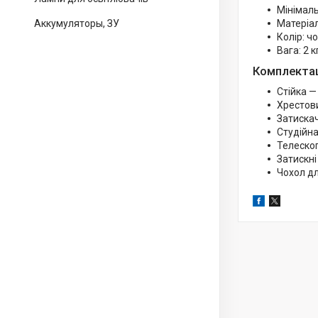
Мінімаль
Аккумуляторы, ЗУ
Матеріал
Колір: ч
Вага: 2 к
Комплектац
Стійка —
Хрестови
Затискач
Студійна
Телескоп
Затискні
Чохол дл