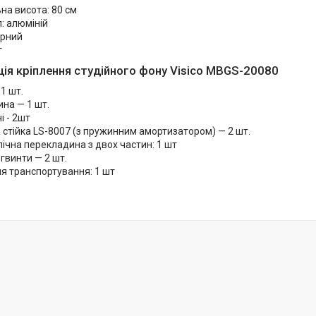
на висота: 80 см
: алюміній
орний
г
ія кріплення студійного фону Visico MBGS-20080
 1 шт.
на — 1 шт.
і - 2шт
 стійка LS-8007 (з пружинним амортизатором) — 2 шт.
ічна перекладина з двох частин: 1 шт
 гвинти — 2 шт.
я транспортування: 1 шт