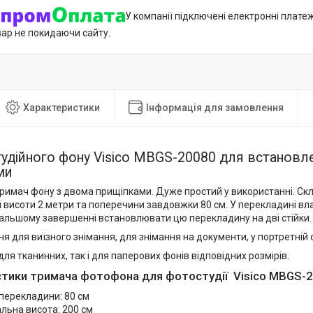
У компанії підключені електронні плате
вар не покидаючи сайту.
Характеристики
Інформація для замовлення
удійного фону Visico MBGS-20080 для встановле
ми
римач фону з двома прищіпками. Дуже простий у використанні. Скла
 висоти 2 метри та поперечини завдовжки 80 см. У перекладині вл
альшому завершенні встановлювати цю перекладину на дві стійки. 
я для виїзного знімання, для знімання на документи, у портретній с
для тканинних, так і для паперових фонів відповідних розмірів.
тики тримача фотофона для фотостудії Visico MBGS-2
перекладини: 80 см
льна висота: 200 см