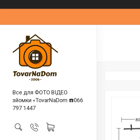
Все для ФОТО ВІДЕО
зйомки ⭒TovarNaDom ☎️066
797 1447