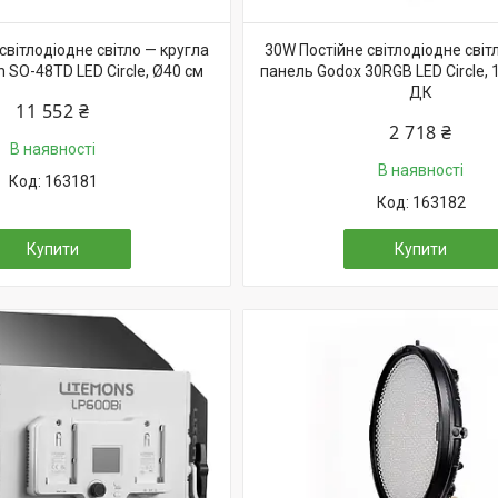
світлодіодне світло — кругла
30W Постійне світлодіодне світ
n SO-48TD LED Circle, Ø40 см
панель Godox 30RGB LED Circle, 
ДК
11 552 ₴
2 718 ₴
В наявності
В наявності
163181
163182
Купити
Купити