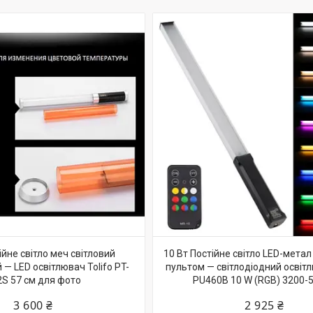
ійне світло меч світловий
10 Вт Постійне світло LED-метал
 — LED освітлювач Tolifo PT-
пультом — світлодіодний освіт
2S 57 см для фото
PU460B 10 W (RGB) 3200-
3 600 ₴
2 925 ₴