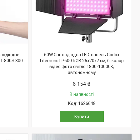
тлодіодне
60W Світлодіодна LED-панель Godox
PT-800S 800
Litemons LP600 RGB 26х20х7 см, бі колор
відео фото світло 1800-10000K,
автономному
8 154 ₴
В наявності
1626648
Купити