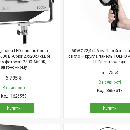
одіодна LED-панель Godox
50W Ø22,4x4,6 см Постійне сві
600 Bi-Color 27х20х7 см, бі
світло — кругла панель TOLIFO 
ео фотосвіт 2800-6500K,
LEDs світлодіодів
автономному
5 175 ₴
6 795 ₴
В наявності
В наявності
8858318
1626559
Купити
Купити