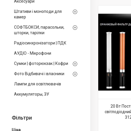
Аксесуари
Штативи і моноподи для
камер
СОФТБОКСИ, парасольки,
шторки, тарілки
Радіосинхронізатори | ПДК
АУДІО - Мікрофони
Сумки | фоторюкзак | Кофри
Фото Відбивачі і власники
Лампи для освітлювачів
Аккумуляторы, ЗУ
20 Вт Пост
світлодіодний
Фільтри
31
Ціна