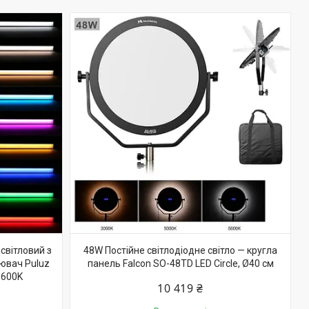
 світловий з
48W Постійне світлодіодне світло — кругла
лювач Puluz
панель Falcon SO-48TD LED Circle, Ø40 см
5600K
10 419 ₴