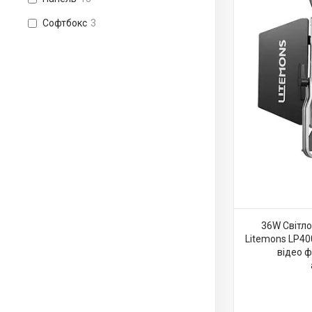
Софтбокс
3
36W Світл
Litemons LP400
відео ф