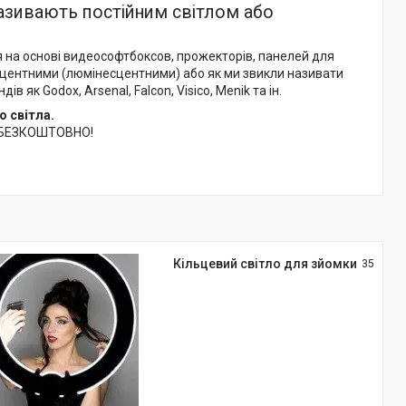
називають постійним світлом або
ня на основі видеософтбоксов, прожекторів, панелей для
ресцентними (люмінесцентними) або як ми звикли називати
 як Godox, Arsenal, Falcon, Visico, Menik та ін.
о світла.
- БЕЗКОШТОВНО!
Кільцевий світло для зйомки
35