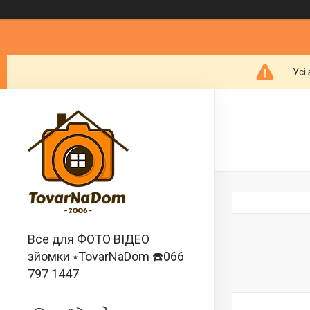
Усі
Все для ФОТО ВІДЕО
зйомки ⭒TovarNaDom ☎️066
797 1447