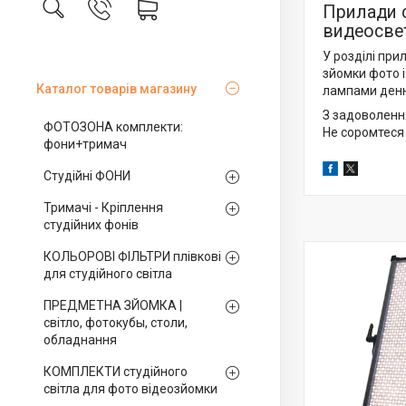
Прилади с
видеосве
У розділі при
зйомки фото і
Каталог товарів магазину
лампами денно
З задоволенн
ФОТОЗОНА комплекти:
Не соромтеся
фони+тримач
Студійні ФОНИ
Тримачі - Кріплення
студійних фонів
КОЛЬОРОВІ ФІЛЬТРИ плівкові
для студійного світла
ПРЕДМЕТНА ЗЙОМКА |
світло, фотокубы, столи,
обладнання
КОМПЛЕКТИ студійного
світла для фото відеозйомки