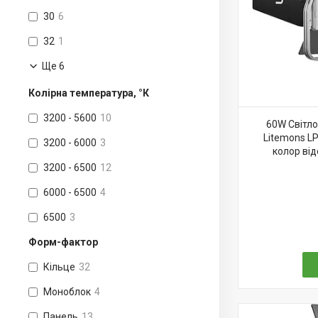
30
6
32
1
Ще 6
Колірна температура, °К
3200 - 5600
10
60W Світл
Litemons LP
3200 - 6000
3
колор від
3200 - 6500
12
6000 - 6500
4
6500
3
Форм-фактор
Кільце
32
Моноблок
4
Панель
13