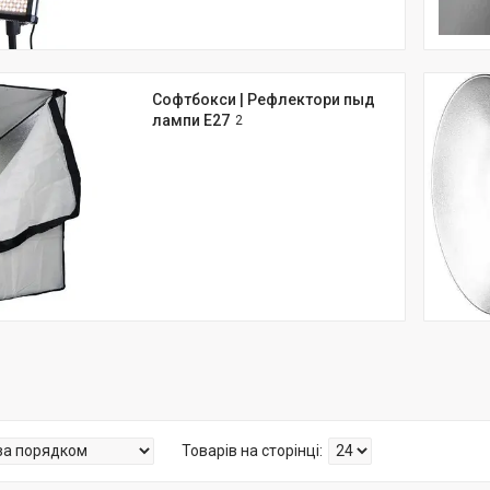
Софтбокси | Рефлектори пыд
лампи Е27
2