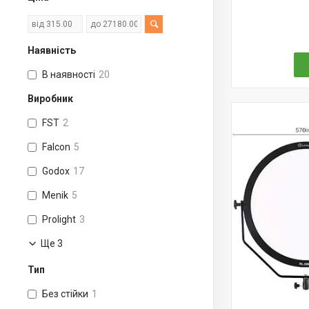
Наявність
В наявності
20
Виробник
FST
2
Falcon
5
Godox
17
Menik
5
Prolight
3
Ще 3
Тип
Без стійки
1