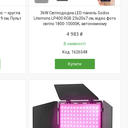
ло — кругла
36W Світлодіодна LED-панель Godox
19 см, Пульт
Litemons LP400 RGB 23х20х7 см, відео фото
світло 1800-10000K, автономному
4 983 ₴
В наявності
1626548
Купити