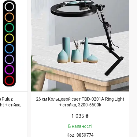
) Puluz
26 см Кольцевой свет TBD-0201A Ring Light
t + стійка,
+ стойка, 3200-6500k
1 035 ₴
В наявності
8859774