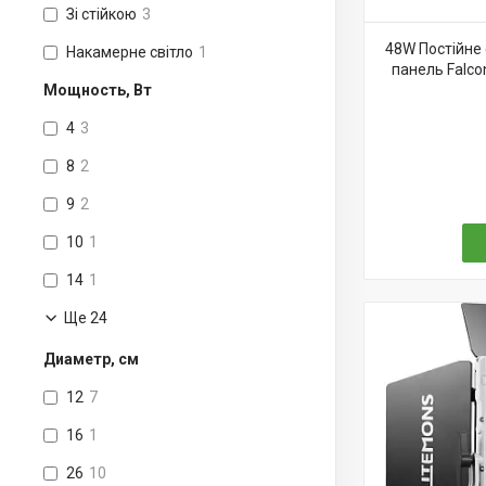
Зі стійкою
3
48W Постійне 
Накамерне світло
1
панель Falco
Мощность, Вт
4
3
8
2
9
2
10
1
14
1
Ще 24
Диаметр, см
12
7
16
1
26
10