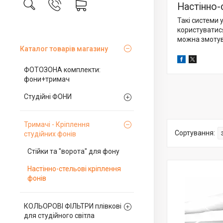
Настінно-
Такі системи 
користуватися
можна змотув
Каталог товарів магазину
ФОТОЗОНА комплекти:
фони+тримач
Студійні ФОНИ
Тримачі - Кріплення
студійних фонів
Стійки та "ворота" для фону
Настінно-стельові кріплення
фонів
КОЛЬОРОВІ ФІЛЬТРИ плівкові
для студійного світла