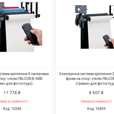
стема кріплення 4 паперових
Електрична система кріплення 
тіну/ стелю FALCON B-4WE
фонів на стіну/ стелю FALC
мач для фотостудії)
(тримач для фотостуді
11 778 ₴
8 607 ₴
емає в наявності
Немає в наявності
10246
16459