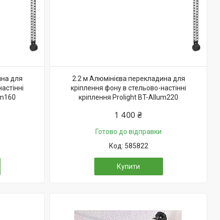
ина для
2.2 м Алюмінієва перекладина для
астінні
кріплення фону в стельово-настінні
um160
кріплення Prolight BT-Allum220
1 400 ₴
Готово до відправки
585822
Купити