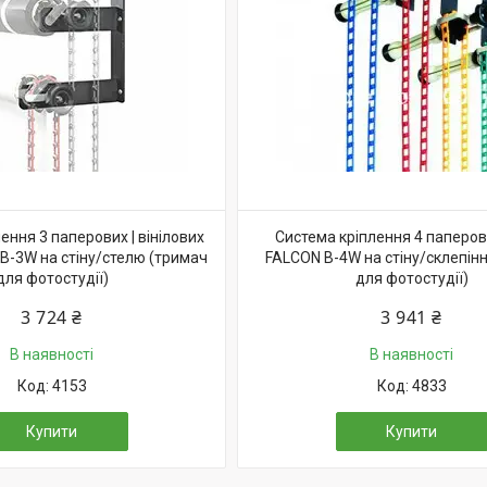
ення 3 паперових | вінілових
Система кріплення 4 паперов
B-3W на стіну/стелю (тримач
FALCON B-4W на стіну/склепін
для фотостудії)
для фотостудії)
3 724 ₴
3 941 ₴
В наявності
В наявності
4153
4833
Купити
Купити