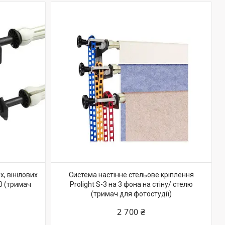
, вінілових
Система настінне стельове кріплення
00 (тримач
Prolight S-3 на 3 фона на стіну/ стелю
(тримач для фотостудії)
2 700 ₴