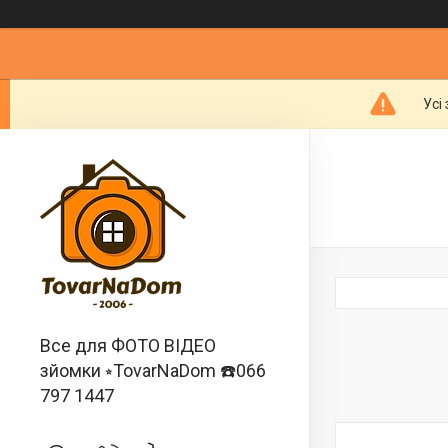
Усі
Все для ФОТО ВІДЕО
зйомки ⭒TovarNaDom ☎️066
797 1447