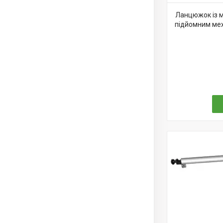
Ланцюжок із м
підйомним мех