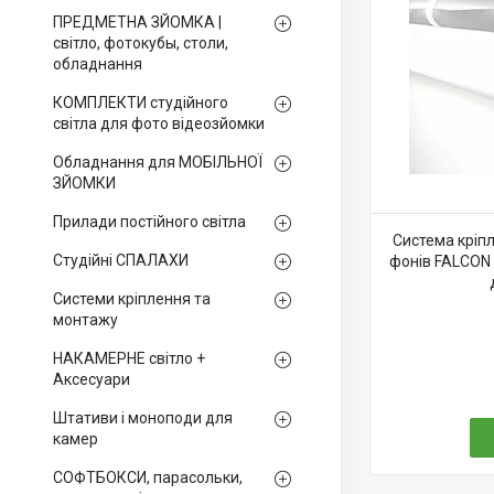
ПРЕДМЕТНА ЗЙОМКА |
світло, фотокубы, столи,
обладнання
КОМПЛЕКТИ студійного
світла для фото відеозйомки
Обладнання для МОБІЛЬНОЇ
ЗЙОМКИ
Прилади постійного світла
Система кріпл
Студійні СПАЛАХИ
фонів FALCON 
Системи кріплення та
монтажу
НАКАМЕРНЕ світло +
Аксесуари
Штативи і моноподи для
камер
СОФТБОКСИ, парасольки,