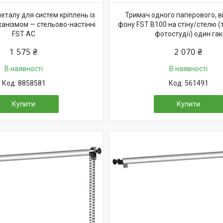
еталу для систем кріплень із
Тримач одного паперового, в
анізмом — стельово-настінні
фону FST B100 на стіну/стелю 
FST AC
фотостудії) один гак
1 575 ₴
2 070 ₴
В наявності
В наявності
8858581
561491
Купити
Купити