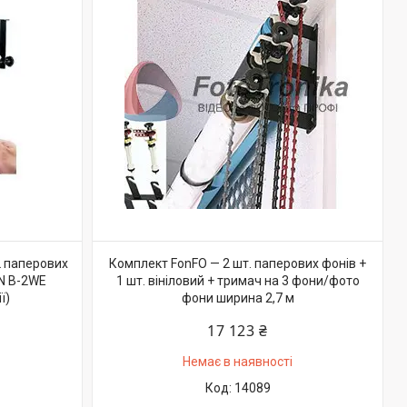
2 паперових
Комплект FonFO — 2 шт. паперових фонів +
ON B-2WE
1 шт. вініловий + тримач на 3 фони/фото
ї)
фони ширина 2,7 м
17 123 ₴
Немає в наявності
14089