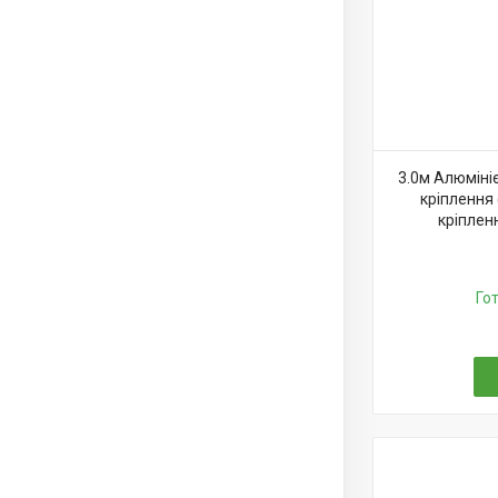
3.0м Алюміні
кріплення 
кріплен
Го