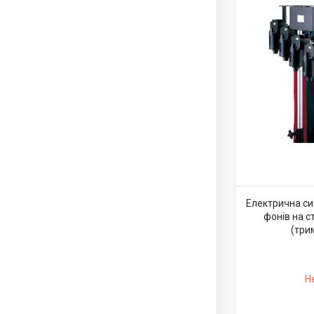
Електрична си
фонів на с
(три
Н