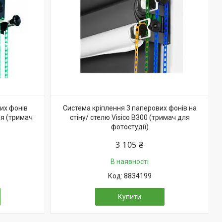
их фонів
Система кріплення 3 паперових фонів на
ня (тримач
стіну/ стелю Visico B300 (тримач для
фотостудії)
3 105 ₴
В наявності
8834199
Купити