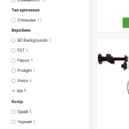
В наявності
12
Тип кріплення
Стельове
17
Виробник
BD Backgrounds
1
FST
6
Falcon
5
Prolight
1
Visico
6
Ще 1
Колір
Сірий
4
Чорний
5