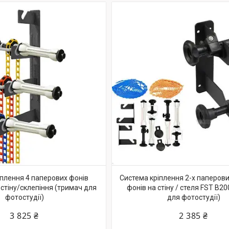
іплення 4 паперових фонів
Система кріплення 2-х паперових
а стіну/склепіння (тримач для
фонів на стіну / стеля FST B2
фотостудії)
для фотостудії)
3 825 ₴
2 385 ₴