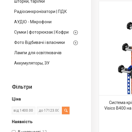
шторки, тарілки
Радіосинхронізатори | ПДК
АУДІО - Мікрофони
Сумки | фоторюкзак | Кофри
Фото Відбивачі і власники
Лампи для освітлювачів
Аккумуляторы, ЗУ
Фільтри
Ціна
Система кр
Visico B400 н
Наявність