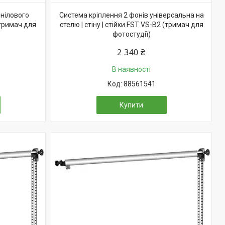
інілового
Система кріплення 2 фонів універсальна на
(тримач для
стелю | стіну | стійки FST VS-B2 (тримач для
фотостудії)
2 340 ₴
В наявності
88561541
Купити