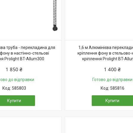
єва труба - перекладина для
1,6 м Алюмінієва переклад
фону в настінно-стельові
кріплення фону в стельово-н
ня Prolight BT-Allum300
кріплення Prolight BT-All
1 850 ₴
1 400 ₴
тово до відправки
Готово до відправки
585803
585816
Купити
Купити