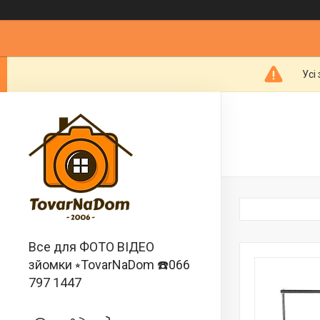
Усі
Все для ФОТО ВІДЕО
зйомки ⭒TovarNaDom ☎️066
797 1447