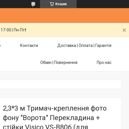
Кошик
7-00 | Пн-Пт❗️
Контакти
Доставка | Оплата | Гарантія
Обмін | Повернення
Про нас
2,3*3 м Тримач-креплення фото
фону "Ворота" Перекладина +
стійки Visico VS-B806 (для