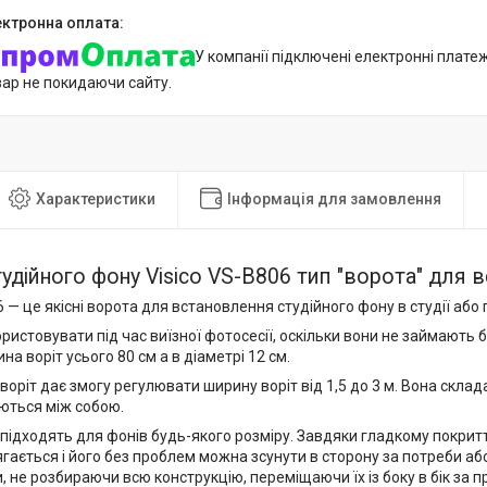
У компанії підключені електронні плате
вар не покидаючи сайту.
Характеристики
Інформація для замовлення
удійного фону Visico VS-B806 тип "ворота" для 
6 — це якісні ворота для встановлення студійного фону в студії або
ористовувати під час виїзної фотосесії, оскільки вони не займають 
на воріт усього 80 см а в діаметрі 12 см.
оріт дає змогу регулювати ширину воріт від 1,5 до 3 м. Вона склада
уються між собою.
 підходять для фонів будь-якого розміру. Завдяки гладкому покри
гається і його без проблем можна зсунути в сторону за потреби а
, не розбираючи всю конструкцію, переміщаючи їх із боку в бік за 