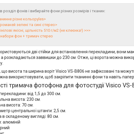
 розділ фонів і вибирайте фони різних розмірів і тканин:
анинне різне кольоруles>
ромакей зелені та сині стерео>
нілові якісні, щільність 510 г/м2 (не клеєнка!) >>>
 набори фон + тримач стерео
користовуються дві стійки для встановлення перекладини, вони ма
, а розкладаються заввишки до 230 см. Отже, ці ворота можна вик
у.
 що висота та ширина воріт Visico VS-B806 не зафіксовані та можу
можна використовувати, щоб закріпити тканинні фони та навіть папер
ті тримача фотофона для фотостудії Visico VS-
ерекладини: від 1,5 до 300 см.
ьна висота: 230 см.
на висота: 70 см.
аметр центральної штанги: 2,5 см.
в складеному вигляді: 80 см.
: алюміній
орний
кг.