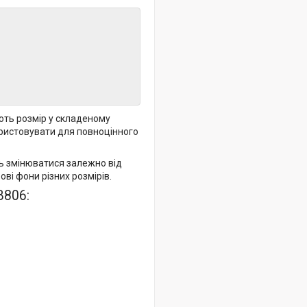
ють розмір у складеному
ористовувати для повноцінного
ть змінюватися залежно від
ові фони різних розмірів.
B806: