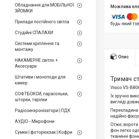
Обладнання для МОБІЛЬНОЇ
ЗЙОМКИ
Прилади постійного світла
будь-який то
Студійні СПАЛАХИ
Системи кріплення та
монтажу
Опис
НАКАМЕРНЕ світло +
Аксесуари
Штативи і моноподи для
Тримач ст
камер
Visico VS-B80
СОФТБОКСИ, парасольки,
Їх зручно вик
шторки, тарілки
вигляді довжи
Перекладина в
Радіосинхронізатори | ПДК
надійно фікс
АУДІО - Мікрофони
Отже, ворота
фон легко одя
Сумки | фоторюкзак | Кофри
тканинні фони