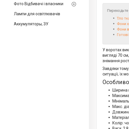
Фото Відбивачі і власники
Переходьте в
Лампи для освітлювачів
Тло тк
Аккумуляторы, ЗУ
Фони х
Фони ві
Готові
У воротах ви
вигляді 70 см
знімання рост
Завдяки тому,
ситуації, їх 
Особливос
Ширина п
Максимал
Мінімаль
Макс. ді
Довжина 
Матеріал
Колір: ч
Вага: 2,8 