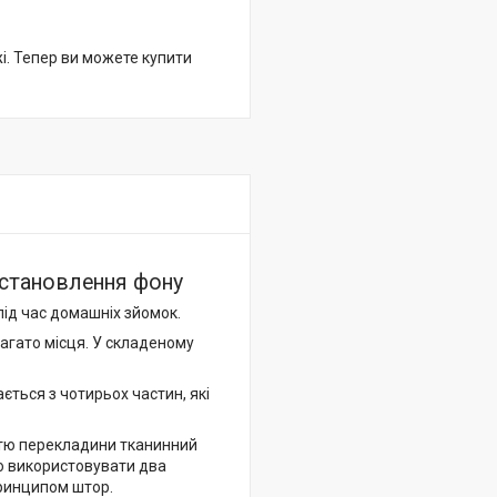
жі. Тепер ви можете купити
встановлення фону
 під час домашніх зйомок.
багато місця. У складеному
ється з чотирьох частин, які
ттю перекладини тканинний
бо використовувати два
принципом штор.