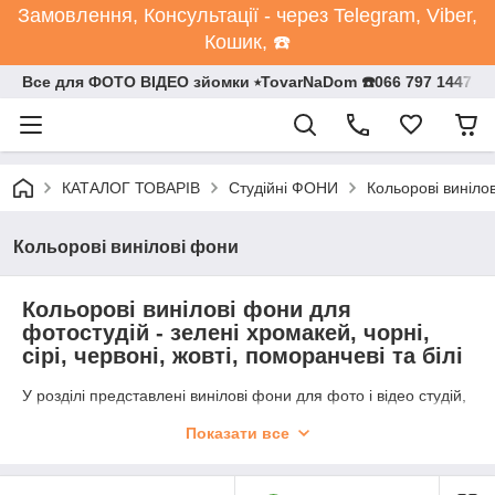
Замовлення, Консультації - через Telegram, Viber,
Кошик, ☎️
Все для ФОТО ВІДЕО зйомки ⭒TovarNaDom ☎️066 797 1447
КАТАЛОГ ТОВАРІВ
Студійні ФОНИ
Кольорові виніло
Кольорові винілові фони
Кольорові винілові фони для
фотостудій - зелені хромакей, чорні,
сірі, червоні, жовті, поморанчеві та білі
У розділі представлені винілові фони для фото і відео студій,
таких виробників як Savage, Visico, BD Pro. Робіть фото
Показати все
унікальними та яскравими в студії, на виїздних зйомках тощо,
завдяки різним кольорам заднього плану