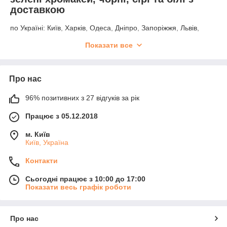
доставкою
по Україні: Київ, Харків, Одеса, Дніпро, Запоріжжя, Львів,
Кривий Ріг, Миколаїв, Маріуполь, Вінниця, Херсон, Полтава,
Показати все
Чернігів, Черкаси, Житомир, Суми, Хмельницький, Рівне,
Кропивницький, Дніпродзержинськ, Чернівці, Кременчук,
Івано-Франківськ, Тернопіль, Біла Церква, Луцьк, Мелітополь,
Нікополь, Бердянськ, Ужгород, Кам'янець-Подільський
Про нас
96% позитивних з 27 відгуків за рік
Працює з 05.12.2018
м. Київ
Київ, Україна
Контакти
Сьогодні працює з 10:00 до 17:00
Показати весь графік роботи
Про нас