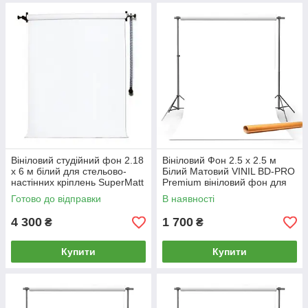
Вініловий студійний фон 2.18
Вініловий Фон 2.5 х 2.5 м
х 6 м білий для стельово-
Білий Матовий VINIL BD-PRO
настінних кріплень SuperMatt
Premium вініловий фон для
VINIL BD-PRO Premium
фото, відео студійний
Готово до відправки
В наявності
фотофон
4 300
1 700
₴
₴
Купити
Купити