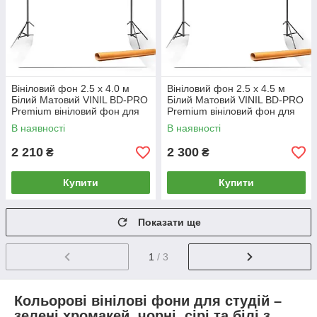
Вініловий фон 2.5 х 4.0 м
Вініловий фон 2.5 х 4.5 м
Білий Матовий VINIL BD-PRO
Білий Матовий VINIL BD-PRO
Premium вініловий фон для
Premium вініловий фон для
фото, відео студійний
фото, відео студійний
В наявності
В наявності
2 210
2 300
₴
₴
Купити
Купити
Показати ще
1
/ 3
Кольорові вінілові фони для студій –
зелені хромакей, чорні, сірі та білі з