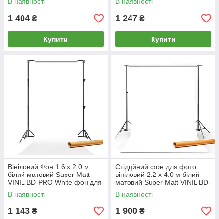
В наявності
В наявності
1 404
1 247
₴
₴
Купити
Купити
Вініловий Фон 1.6 х 2.0 м
Стідцйний фон для фото
білий матовий Super Matt
вініловий 2.2 х 4.0 м білий
VINIL BD-PRO White фон для
матовий Super Matt VINIL BD-
фото / на картонній трубі
PRO White / на картонній
В наявності
В наявності
трубі
1 143
1 900
₴
₴