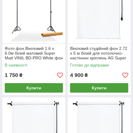
Фото фон Вініловий 1.6 х
Вініловий студійний фон 2.72
6.0м білий матовий Super
х 5 м білий для потолочно-
Matt VINIL BD-PRO White фон
настінних кріплень AG Super
для фото / на картонній трубі
Matt VINIL BD-PRO White
В наявності
Готово до відправки
1 750
4 900
₴
₴
Купити
Купити