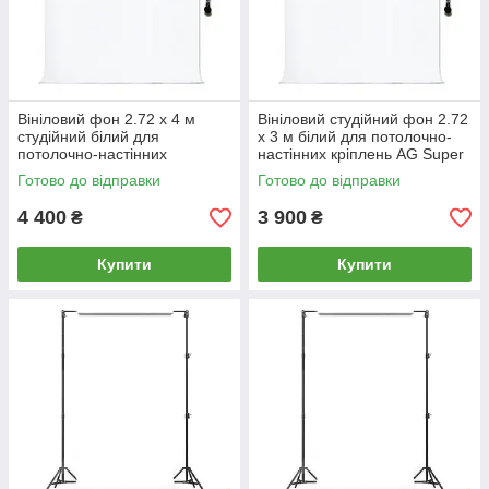
Вініловий фон 2.72 х 4 м
Вініловий студійний фон 2.72
студійний білий для
х 3 м білий для потолочно-
потолочно-настінних
настінних кріплень AG Super
кріплень AG Super Matt VINIL
Matt VINIL BD-PRO White
Готово до відправки
Готово до відправки
BD-PRO White
4 400
3 900
₴
₴
Купити
Купити