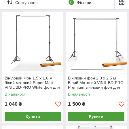
Сортування
0
Фільтри
Вініловий Фон 1.5 х 1.6 м
Вініловий фон 2.0 х 2.5 м
білий матовий Super Matt
Білий Матовий VINIL BD-PRO
VINIL BD-PRO White фон для
Premium вініловий фон для
фото/на картонній трубі
фото, відео студійний
В наявності
В наявності
1 040
1 500
₴
₴
Купити
Купити