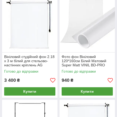
Вініловий студійний фон 2.18
Фото фон Вініловий
х 3 м білий для стельово-
120*160см Білий Матовий
настінних кріплень AG
Super Matt VINIL BD-PRO
SuperMatt VINIL BD-PRO
White для фото
Готово до відправки
Готово до відправки
Premium
3 400
940
₴
₴
Купити
Купити