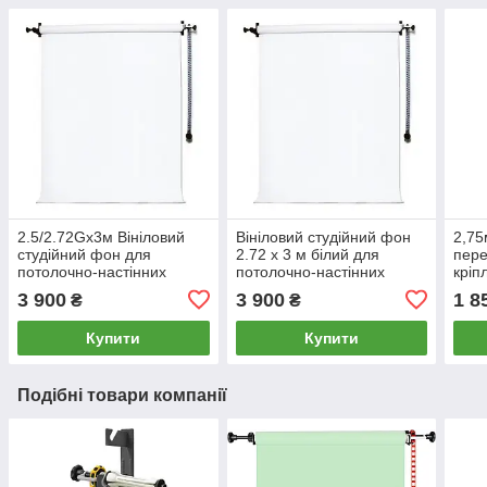
2.5/2.72Gх3м Вініловий
Вініловий студійний фон
2,75
студійний фон для
2.72 х 3 м білий для
пере
потолочно-настінних
потолочно-настінних
кріп
кріплень AG Super Matt
кріплень AG Super Matt
наст
3 900
3 900
1 8
₴
₴
VINIL BD-PRO Premium
VINIL BD-PRO White
кріп
фотофон
Allu
Купити
Купити
Подібні товари компанії