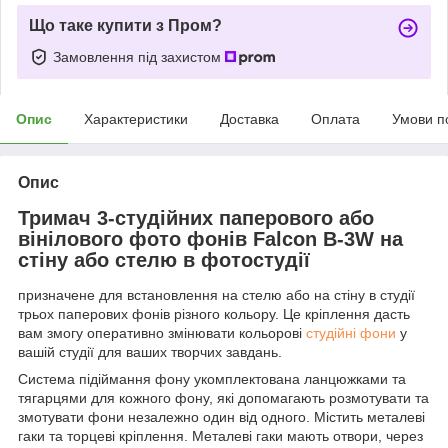
Що таке купити з Пром?
Замовлення під захистом
Опис
Характеристики
Доставка
Оплата
Умови п
Опис
Тримач 3-студійних паперового або
вінілового фото фонів Falcon B-3W на
стіну або стелю в фотостудії
призначене для встановлення на стелю або на стіну в студії
трьох паперових фонів різного кольору. Це кріплення дасть
вам змогу оперативно змінювати кольорові
студійні фони
у
вашій студії для ваших творчих завдань.
Система підіймання фону укомплектована ланцюжками та
тягарцями для кожного фону, які допомагають розмотувати та
змотувати фони незалежно один від одного. Містить металеві
гаки та торцеві кріплення. Металеві гаки мають отвори, через