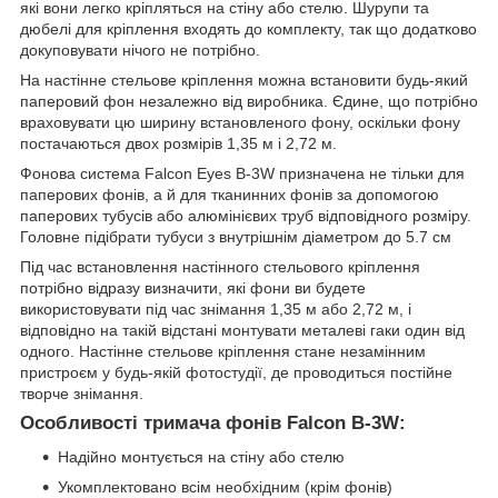
які вони легко кріпляться на стіну або стелю. Шурупи та
дюбелі для кріплення входять до комплекту, так що додатково
докуповувати нічого не потрібно.
На настінне стельове кріплення можна встановити будь-який
паперовий фон незалежно від виробника. Єдине, що потрібно
враховувати цю ширину встановленого фону, оскільки фону
постачаються двох розмірів 1,35 м і 2,72 м.
Фонова система Falcon Eyes B-3W призначена не тільки для
паперових фонів, а й для тканинних фонів за допомогою
паперових тубусів або алюмінієвих труб відповідного розміру.
Головне підібрати тубуси з внутрішнім діаметром до 5.7 см
Під час встановлення настінного стельового кріплення
потрібно відразу визначити, які фони ви будете
використовувати під час знімання 1,35 м або 2,72 м, і
відповідно на такій відстані монтувати металеві гаки один від
одного. Настінне стельове кріплення стане незамінним
пристроєм у будь-якій фотостудії, де проводиться постійне
творче знімання.
Особливості тримача фонів Falcon B-3W:
Надійно монтується на стіну або стелю
Укомплектовано всім необхідним (крім фонів)