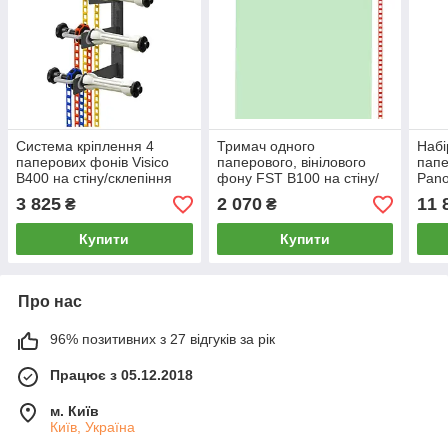
Система кріплення 4
Тримач одного
Набі
паперових фонів Visico
паперового, вінілового
папе
B400 на стіну/склепіння
фону FST B100 на стіну/
Pano
(тримач для фотостудії)
стелю (тримач для
(три
3 825
2 070
11 
₴
₴
фотостудії) один гак
Prol
Купити
Купити
Про нас
96% позитивних з 27 відгуків за рік
Працює з 05.12.2018
м. Київ
Київ, Україна