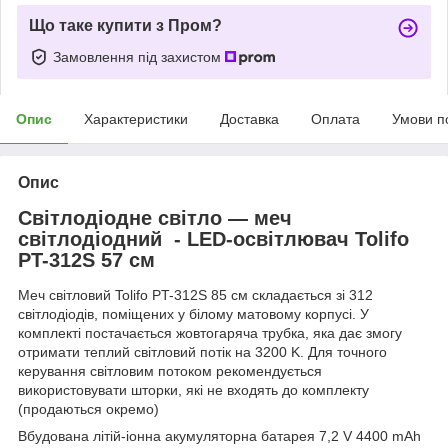
Що таке купити з Пром?
Замовлення під захистом
Опис
Характеристики
Доставка
Оплата
Умови п
Опис
Світлодіодне світло — меч
світлодіодний - LED-освітлювач Tolifo
PT-312S 57 см
Меч світловий Tolifo PT-312S 85 см складається зі 312
світлодіодів, поміщених у білому матовому корпусі. У
комплекті постачається жовтогаряча трубка, яка дає змогу
отримати теплий світловий потік на 3200 K. Для точного
керування світловим потоком рекомендується
використовувати шторки, які не входять до комплекту
(продаються окремо)
Вбудована літій-іонна акумуляторна батарея 7,2 V 4400 mAh