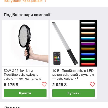
Всі умови повернення
Подібні товари компанії
50W Ø22,4x4,6 см
10 Вт Постійне світло LED-
Постійне світлодіодне
метал світловий з пультом
світло — кругла панель
— світлодіодний
TOLIFO PT-800S 800
освітлювач Puluz PU460B
5 175
2 925
₴
₴
LEDs світлодіодів
10 W (RGB) 3200-5600K
Купити
Купити