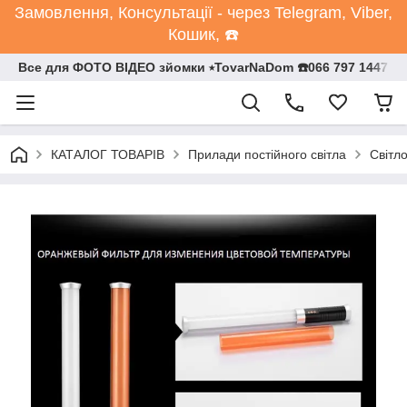
Замовлення, Консультації - через Telegram, Viber,
Кошик, ☎️
Все для ФОТО ВІДЕО зйомки ⭒TovarNaDom ☎️066 797 1447
КАТАЛОГ ТОВАРІВ
Прилади постійного світла
Світл