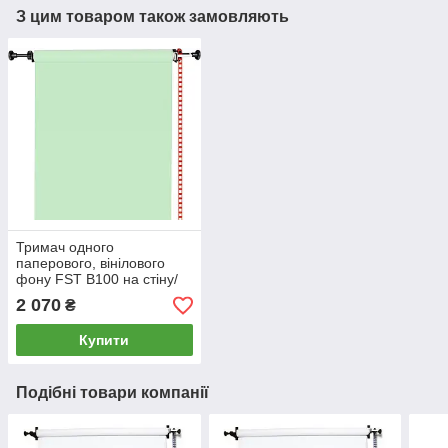
З цим товаром також замовляють
Тримач одного
паперового, вінілового
фону FST B100 на стіну/
стелю (тримач для
2 070
₴
фотостудії) один гак
Купити
Подібні товари компанії