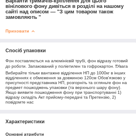
Варіанти тримачів-кріплення для цього
вінілового фону дивіться в розділі на нашому
сайті над описом — "З цим товаром також
замовляють
"
Приховати
Спосіб упаковки
Фон поставляється на алюмінієвій трубі, фон відразу готовий
до роботи. Запакований у поліетилен та гофрокартон. ❗️Увага
Вибирайте тільки вантажне відділення НП до 1000кг в інших
відділеннях є обмеження за довжиною 120см Обов'язково у
присутності представника НП, розгорніть та огляньте фон на
предмет пошкоджень упаковки (та верхнього шару фону).
Якщо виявите пошкодження фону при транспортуванні 1)
відразу складіть Акт прийому-передачі та Претензію, 2)
повідомте нас
Характеристики
Основні атрибути