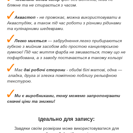
блякне та не стирається з часом.
Аквастоп -
не промокає, можна використовувати в
Аквастудіях, а також під час роботи з різними рідинами
та кулінарними шедеврами.
Легко миється
— забруднення легко прибираються
губкою з мийним засобом або простою канцелярською
гумкою! Під час миття фарба не змивається, тому що не
пофарбована, а з заводу постачається в такому кольорі
Має
дві робочі сторони
- обидві білі матові, одна —
гладка, друга зі злегка помітною поблизу рельєфною
текстурою.
Ми є виробниками, тому можемо запропонувати
смачні ціни та знижки!
Ідеально для запису:
Завдяки своїм розмірам може використовуватися для