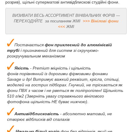
розрив), щільні суперматові антивідблискові студійні фони.
ВИЗИВАТИ ВЕСЬ АССОРТИМЕНТ ВІНІВАЛЬНИХ ФОРІВ —
ПЕРЕХОДУЙТЕ за посиланням ЖМІ
>>> Вінілові фони
<<<
ЖМІ
Постачається
фон приклеєний до алюмінієвій
трубі
і призначений для систем зі скручуємо-
розкручувальним механізмом
Якість
- Premium міцність і щільність
фонів порівнянний із дорогими фірмовими фонами
Savage и др! Витримує важкий реквізит, крісла, стільці,
моделей на гострих підборах. Гнучкий, не тріскається як
фони ПВХ з часом і не рветься як поліпропілен! Щільність
510 г/м2 (Зверніть увагу справжнього вінілового
фотофона щільність НЕ буває нижчою).
Антивідблисковість
- абсолютно матовий, не
створює відблисків від спалахів
Ідеально білий колір
фон без відтінків, який не