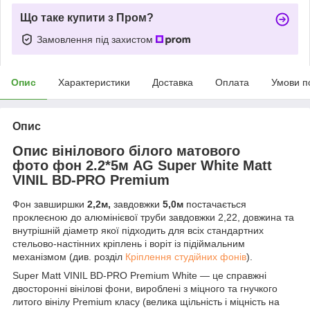
Що таке купити з Пром?
Замовлення під захистом
Опис
Характеристики
Доставка
Оплата
Умови п
Опис
Опис вінілового білого матового
фото фон 2.2*5м AG Super White Matt
VINIL BD-PRO Premium
Фон завширшки
2,2м
,
завдовжки
5,0м
постачається
проклеєною до алюмінієвої труби завдовжки 2,22, довжина та
внутрішній діаметр якої підходить для всіх стандартних
стельово-настінних кріплень і воріт із підіймальним
механізмом (див. розділ
Кріплення студійних фонів
).
Super Matt VINIL BD-PRO Premium White — це справжні
двосторонні вінілові фони, вироблені з міцного та гнучкого
литого вінілу Premium класу (велика щільність і міцність на