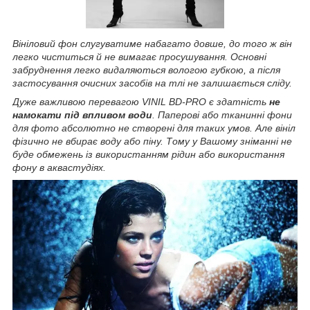
Вініловий фон слугуватиме набагато довше, до того ж він
легко чиститься й не вимагає просушування. Основні
забруднення легко видаляються вологою губкою, а після
застосування очисних засобів на тлі не залишається сліду.
Дуже важливою перевагою VINIL BD-PRO є здатність
не
намокати під впливом води
. Паперові або тканинні фони
для фото абсолютно не створені для таких умов. Але вініл
фізично не вбирає воду або піну. Тому у Вашому зніманні не
буде обмежень із використанням рідин або використання
фону в аквастудіях.