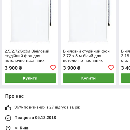
2.5/2.72Gх3м Вініловий
Вініловий студійний фон
Віні
студійний фон для
2.72 х 3 м білий для
2.18
потолочно-настінних
потолочно-настінних
стел
кріплень AG Super Matt
кріплень AG Super Matt
кріп
3 900
3 900
3 4
₴
₴
VINIL BD-PRO Premium
VINIL BD-PRO White
VINI
фотофон
Купити
Купити
Про нас
96% позитивних з 27 відгуків за рік
Працює з 05.12.2018
м. Київ