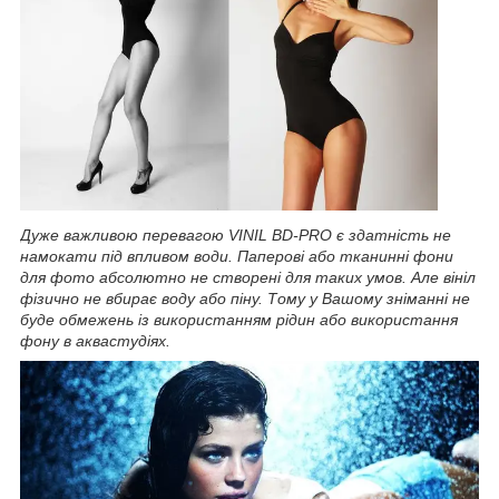
Дуже важливою перевагою VINIL BD-PRO є здатність не
намокати під впливом води. Паперові або тканинні фони
для фото абсолютно не створені для таких умов. Але вініл
фізично не вбирає воду або піну. Тому у Вашому зніманні не
буде обмежень із використанням рідин або використання
фону в аквастудіях.