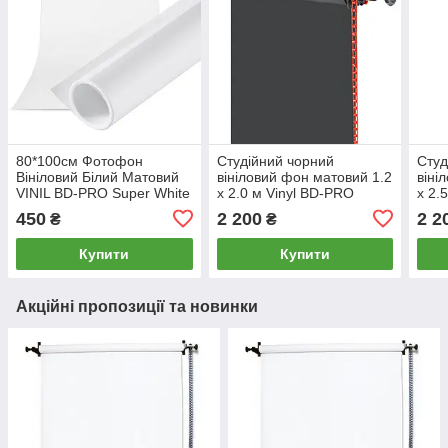
80*100см Фотофон
Студійний чорний
Студ
Вініловий Білий Матовий
вініловий фон матовий 1.2
віні
VINIL BD-PRO Super White
х 2.0 м Vinyl BD-PRO
х 2.
Matt для фото товарів,
фотофон для зйомки для
фото
450
2 200
2 2
₴
₴
предметки
настінних кріплень
наст
Купити
Купити
Акційні пропозиції та новинки