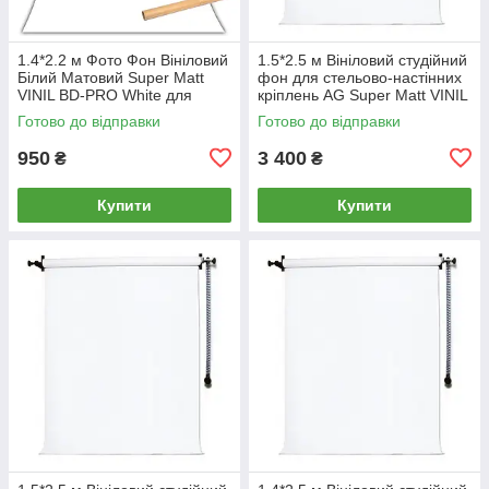
1.4*2.2 м Фото Фон Вініловий
1.5*2.5 м Вініловий студійний
Білий Матовий Super Matt
фон для стельово-настінних
VINIL BD-PRO White для
кріплень AG Super Matt VINIL
фото
BD-PRO Premium фотофон
Готово до відправки
Готово до відправки
950
3 400
₴
₴
Купити
Купити