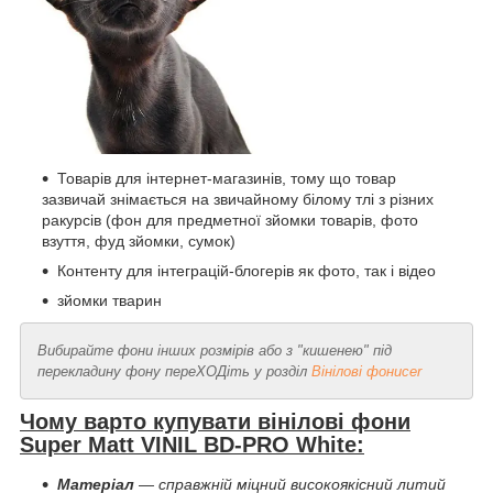
Товарів для інтернет-магазинів, тому що товар
зазвичай знімається на звичайному білому тлі з різних
ракурсів (фон для предметної зйомки товарів, фото
взуття, фуд зйомки, сумок)
Контенту для інтеграцій-блогерів як фото, так і відео
зйомки тварин
Вибирайте фони інших розмірів або з "кишенею" під
перекладину фону переХОДіть у розділ
Вінілові фониcer
Чому варто купувати вінілові фони
Super Matt VINIL BD-PRO White
:
Матеріал
— справжній міцний високоякісний литий