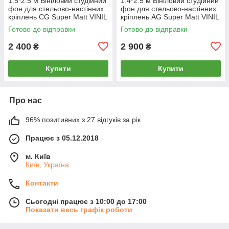
1.5*2.5 м Вініловий студійний
1.4*2.5 м Вініловий студійний
фон для стельово-настінних
фон для стельово-настінних
кріплень СG Super Matt VINIL
кріплень AG Super Matt VINIL
BD-PRO Premium фотофон
BD-PRO Premium фотофон
Готово до відправки
Готово до відправки
2 400
2 900
₴
₴
Купити
Купити
Про нас
96% позитивних з 27 відгуків за рік
Працює з 05.12.2018
м. Київ
Київ, Україна
Контакти
Сьогодні працює з 10:00 до 17:00
Показати весь графік роботи