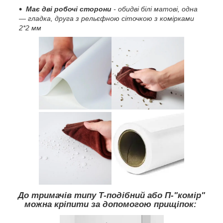
Має дві робочі сторони
- обидві білі матові, одна
— гладка, друга з рельєфною сіточкою з комірками
2*2 мм
До тримачів типу Т-подібний або П-"комір"
можна кріпити за допомогою прищіпок: