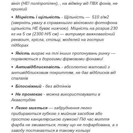
вініл (НЕ! поліпропілен), , на відміну від ПВХ фонів, не
крихкий
Міцність і щільність
- Щільність — 510 г/м2
(зверніть увагу в справжнього вінілового фотофона
щільність НЕ буває нижчою). Міцність на розрив 230
кг на 5 см (2300 H/5 см) — витримує важковагісний
реквізит, крісла, стільці, моделей на гострих
підборах
Якість
виграє на тлі інших пропонувань ринку —
порівняється з дорогими фірмовими фонами!
Антивідблисковість
- абсолютно матовий з
антивідблисковим покриттям, не дає відблисків від
спалахів
Білосніжний
- без відтінків
Не промокає
- можна використовувати в
Аквастудіях
Легко миється
— забруднення легко
прибираються губкою з мийним засобом або
простою канцелярською гумкою! Під час миття
фарба не змивається, тому що не пофарбована, а з
заводу постачається в такому кольорі