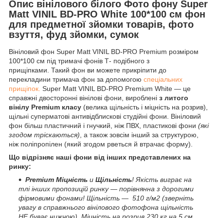
Опис вінілового білого Фото фону Super
Matt VINIL BD-PRO White 100*100 см фон
для предметної зйомки товарів, фото
взуття, фуд зйомки, сумок
Вініловий фон Super Matt VINIL BD-PRO Premium розміром
100*100 см під тримачі фонів Т- подібного з
прищіпками. Такий фон ви можете прикріпити до
перекладини тримача фон за допомогою
спеціальних
прищіпок.
Super Matt VINIL BD-PRO Premium White — це
справжні двосторонні вінілові фони, вироблені
з литого
вінілу Premium класу
(велика щільність і міцність на розрив),
щільні суперматові антивідблискові студійні фони. Вініловий
фон більш пластичний і гнучкий, ніж ПВХ, пластикові фони
(які
згодом тріскаються)
, а також зовсім інший за структурою,
ніж поліпропілен (який згодом рветься й втрачає форму).
Що відрізняє наші фони від інших представлених на
ринку:
Premium Міцність
и
Щільність
! Якість виграє на
тлі інших пропозицій ринку — порівнянна з дорогими
фірмовими фонами! Щільність — 510 г/м2 (зверніть
увагу в справжнього вінілового фотофона щільність
НЕ буває нижчою). Міцність на розрив 230 кг на 5 см