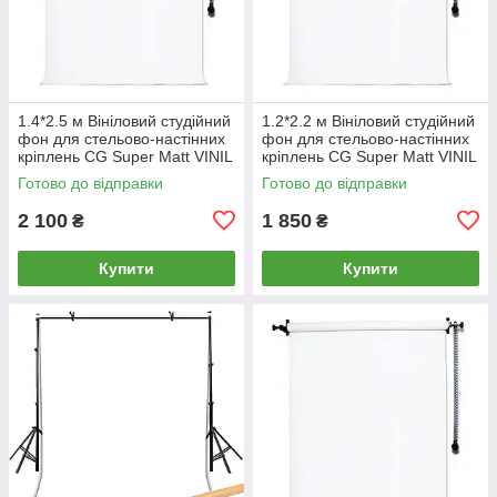
1.4*2.5 м Вініловий студійний
1.2*2.2 м Вініловий студійний
фон для стельово-настінних
фон для стельово-настінних
кріплень СG Super Matt VINIL
кріплень СG Super Matt VINIL
BD-PRO Premium фотофон
BD-PRO Premium фотофон
Готово до відправки
Готово до відправки
2 100
1 850
₴
₴
Купити
Купити