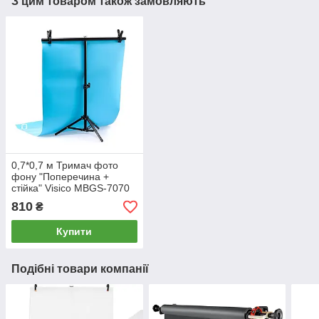
З цим товаром також замовляють
0,7*0,7 м Тримач фото
фону "Поперечина +
стійка" Visico MBGS-7070
(кріплення) для
810
₴
предметної зйомки
Купити
Подібні товари компанії