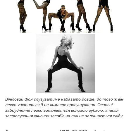
Вініловий фон слугуватиме набагато довше, до того ж він
легко чиститься й не вимагає просушування. Основні
забруднення легко видаляються вологою губкою, а після
застосування очисних засобів на тлі не залишається сліду.