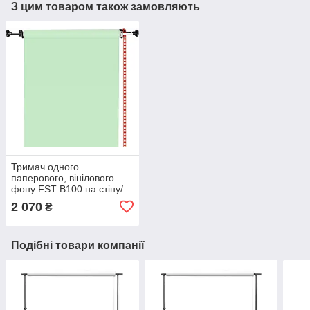
З цим товаром також замовляють
Тримач одного
паперового, вінілового
фону FST B100 на стіну/
стелю (тримач для
2 070
₴
фотостудії) один гак
Подібні товари компанії