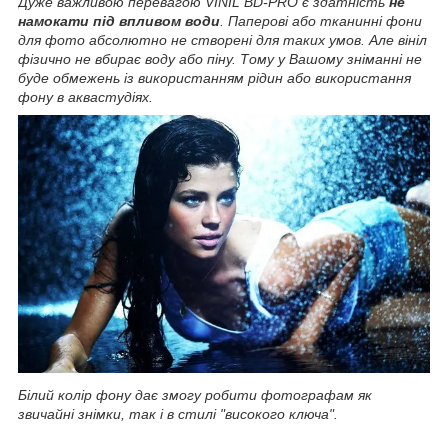
Дуже важливою перевагою VINIL BD-PRO є здатність
не
намокати під впливом води
. Паперові або тканинні фони
для фото абсолютно не створені для таких умов. Але вініл
фізично не вбирає воду або піну. Тому у Вашому зніманні не
буде обмежень із використанням рідин або використання
фону в аквастудіях.
Білий колір фону дає змогу робити фотографам як
звичайні знімки, так і в стилі "високого ключа".