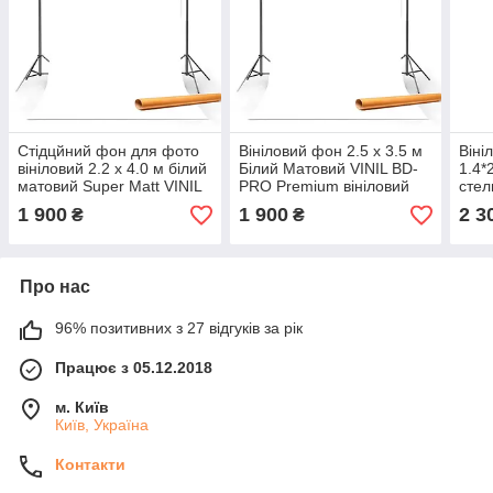
Стідцйний фон для фото
Вініловий фон 2.5 х 3.5 м
Віні
вініловий 2.2 х 4.0 м білий
Білий Матовий VINIL BD-
1.4*
матовий Super Matt VINIL
PRO Premium вініловий
стел
BD-PRO White / на
фон для фото, відео
кріп
1 900
1 900
2 3
₴
₴
картонній трубі
студійний
VINI
Про нас
96% позитивних з 27 відгуків за рік
Працює з 05.12.2018
м. Київ
Київ, Україна
Контакти