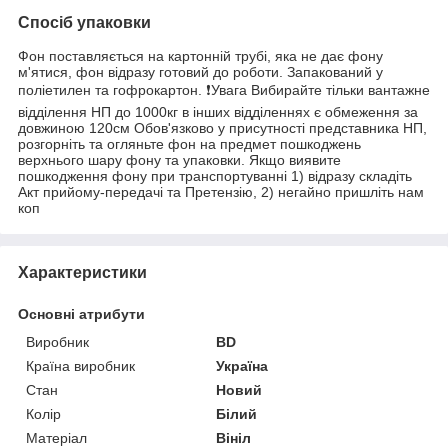
Спосіб упаковки
Фон поставляється на картонній трубі, яка не дає фону
м'ятися, фон відразу готовий до роботи. Запакований у
поліетилен та гофрокартон. ❗️Увага Вибирайте тільки вантажне
відділення НП до 1000кг в інших відділеннях є обмеження за
довжиною 120см Обов'язково у присутності представника НП,
розгорніть та огляньте фон на предмет пошкоджень
верхнього шару фону та упаковки. Якщо виявите
пошкодження фону при транспортуванні 1) відразу складіть
Акт прийому-передачі та Претензію, 2) негайно пришліть нам
коп
Характеристики
Основні атрибути
Виробник
BD
Країна виробник
Україна
Стан
Новий
Колір
Білий
Матеріал
Вініл