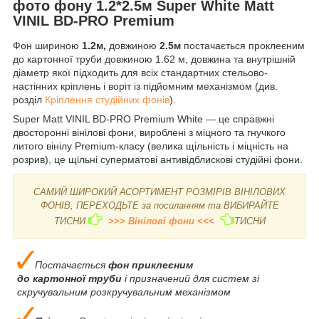
фото фону 1.2*2.5м Super White Matt
VINIL BD-PRO Premium
Фон шириною
1.2м,
довжиною
2.5м
постачається проклеєним
до картонної труби довжиною 1.62 м, довжина та внутрішній
діаметр якої підходить для всіх стандартних стельово-
настінних кріплень і воріт із підйомним механізмом (див.
розділ
Кріплення студійних фонів
).
Super Matt VINIL BD-PRO Premium White — це справжні
двосторонні вінілові фони, вироблені з міцного та гнучкого
литого вінілу Premium-класу (велика щільність і міцність на
розрив), це щільні суперматові антивідблискові студійні фони.
САМИЙ ШИРОКИЙ АСОРТИМЕНТ РОЗМІРІВ ВІНІЛОВИХ
ФОНІВ, ПЕРЕХОДЬТЕ за посиланням та ВИБИРАЙТЕ
ТИСНИ
>>> Вінілові фони <<<
ТИСНИ
Постачається
фон приклеєним
до картонної труби
і призначений для систем зі
скручувальним розкручувальним механізмом