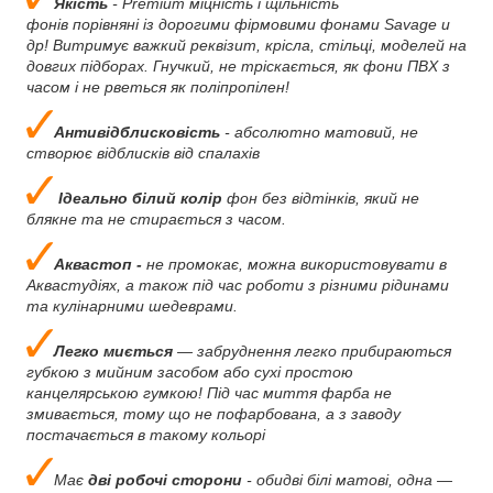
Якість
- Premium міцність і щільність
фонів порівняні із дорогими фірмовими фонами Savage и
др! Витримує важкий реквізит, крісла, стільці, моделей на
довгих підборах. Гнучкий, не тріскається, як фони ПВХ з
часом і не рветься як поліпропілен!
Антивідблисковість
- абсолютно матовий, не
створює відблисків від спалахів
Ідеально білий колір
фон без відтінків, який не
блякне та не стирається з часом.
Аквастоп -
не промокає, можна використовувати в
Аквастудіях, а також під час роботи з різними рідинами
та кулінарними шедеврами.
Легко миється
— забруднення легко прибираються
губкою з мийним засобом або сухі простою
канцелярською гумкою! Під час миття фарба не
змивається, тому що не пофарбована, а з заводу
постачається в такому кольорі
Має
дві робочі сторони
- обидві білі матові, одна —