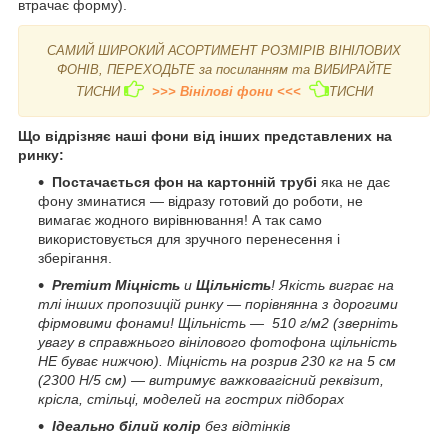
втрачає форму).
САМИЙ ШИРОКИЙ АСОРТИМЕНТ РОЗМІРІВ ВІНІЛОВИХ
ФОНІВ, ПЕРЕХОДЬТЕ за посиланням та ВИБИРАЙТЕ
ТИСНИ
>>> Вінілові фони <<<
ТИСНИ
Що відрізняє наші фони від інших представлених на
ринку:
Постачається фон на картонній трубі
яка не дає
фону зминатися — відразу готовий до роботи, не
вимагає жодного вирівнювання! А так само
використовується для зручного перенесення і
зберігання.
Premium Міцність
и
Щільність
! Якість виграє на
тлі інших пропозицій ринку — порівнянна з дорогими
фірмовими фонами! Щільність — 510 г/м2 (зверніть
увагу в справжнього вінілового фотофона щільність
НЕ буває нижчою). Міцність на розрив 230 кг на 5 см
(2300 H/5 см) — витримує важковагісний реквізит,
крісла, стільці, моделей на гострих підборах
Ідеально білий колір
без відтінків