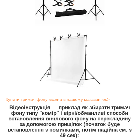
Купити тримач фону можна в нашому магазиніles>
Відеоінструкція — приклад як збирати тримач
фону типу "комір" і вірні/обманливі способи
встановлення вінілового фону на перекладину
за допомогою прищіпок
(початок буде
встановлення з помилками, потім надійна см. з
49 сек):