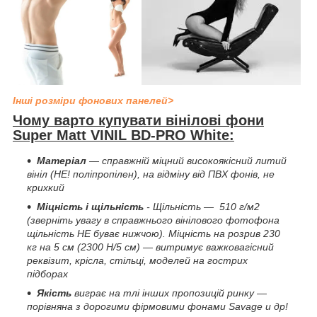
Інші розміри фонових панелей>
Чому варто купувати вінілові фони
Super Matt VINIL BD-PRO White
:
Матеріал
— справжній міцний високоякісний литий
вініл (НЕ! поліпропілен), на відміну від ПВХ фонів, не
крихкий
Міцність і щільність
- Щільність — 510 г/м2
(зверніть увагу в справжнього вінілового фотофона
щільність НЕ буває нижчою). Міцність на розрив 230
кг на 5 см (2300 H/5 см) — витримує важковагісний
реквізит, крісла, стільці, моделей на гострих
підборах
Якість
виграє на тлі інших пропозицій ринку —
порівняна з дорогими фірмовими фонами Savage и др!