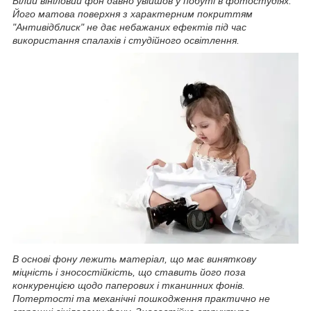
Білий вініловий фон давно увійшов у побуті в фотостудіях.
Його матова поверхня з характерним покриттям
"Антивідблиск" не дає небажаних ефектів під час
використання спалахів і студійного освітлення.
В основі фону лежить матеріал, що має виняткову
міцність і зносостійкість, що ставить його поза
конкуренцією щодо паперових і тканинних фонів.
Потертості та механічні пошкодження практично не