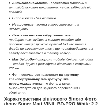
Антивідблисковість
- абсолютно матовий з
антивідблисковим покриттям, не дає відблисків від
спалахів
Білосніжний
- без відтінків
Не промокає
- можна використовувати в
Аквастудіях
Легко миється
— забруднення легко
прибираються губкою з мийним засобом або
простою канцелярською гумкою! Під час миття
фарба не змивається, тому що не пофарбована, а з
заводу постачається в такому кольорі
Має дві робочі сторони
- обидві білі матові, одна
— гладка, друга з рельєфною сіточкою з комірками
2*2 мм
Фон постачається намотаним
на картонну
транспортувальну гільзу-трубу, яка
перешкоджає
зминанню фону, а також
використовується для зручного перенесення і
зберігання.
Характеристики вінілового білого Фото
фону Super Matt VINIL BD-PRO White 2.2