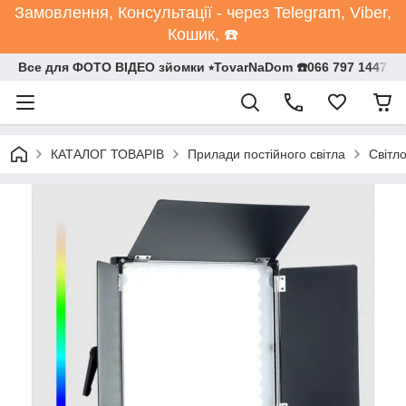
Замовлення, Консультації - через Telegram, Viber,
Кошик, ☎️
Все для ФОТО ВІДЕО зйомки ⭒TovarNaDom ☎️066 797 1447
КАТАЛОГ ТОВАРІВ
Прилади постійного світла
Світл