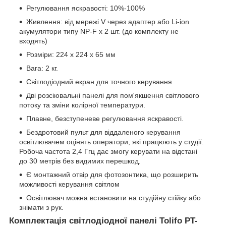
Регулювання яскравості: 10%-100%
Живлення: від мережі V через адаптер або Li-ion
акумулятори типу NP-F x 2 шт. (до комплекту не
входять)
Розміри: 224 x 224 x 65 мм
Вага: 2 кг.
Світлодіодний екран для точного керування
Дві розсіювальні панелі для пом'якшення світлового
потоку та зміни колірної температури.
Плавне, безступеневе регулювання яскравості.
Бездротовий пульт для віддаленого керування
освітлювачем оцінять оператори, які працюють у студії.
Робоча частота 2,4 Ггц дає змогу керувати на відстані
до 30 метрів без видимих перешкод.
Є монтажний отвір для фотозонтика, що розширить
можливості керування світлом
Освітлювач можна встановити на студійну стійку або
знімати з рук.
Комплектація світлодіодної панелі Tolifo PT-