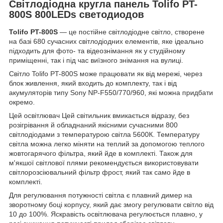
Світлодіодна кругла панель Tolifo PT-
800S 800LEDs светодиодов
Tolifo PT-800S
— це постійне світлодіодне світло, створене
на базі 680 сучасних світлодіодних елементів, яке ідеально
підходить для фото- та відеознімання як у студійному
приміщенні, так і під час виїзного знімання на вулиці.
Світло Tolifo PT-800S може працювати як від мережі, через
блок живлення, який входить до комплекту, так і від
акумуляторів типу Sony NP-F550/770/960, які можна придбати
окремо.
Цей освітлювач Цей світильник вмикається відразу, без
розігрівання й обладнаний якісними сучасними 800
світлодіодами з температурою світла 5600К. Температуру
світла можна легко міняти на теплий за допомогою теплого
жовтогарячого фільтра, який йде в комплекті. Також для
м'якшої світлової плями рекомендується використовувати
світлорозсіювальний фільтр фрост, який так само йде в
комплекті.
Для регулювання потужності світла є плавний димер на
зворотному боці корпусу, який дає змогу регулювати світло від
10 до 100%. Яскравість освітлювача регулюється плавно, у