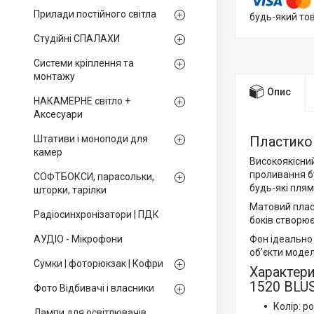
Прилади постійного світла
будь-який то
Студійні СПАЛАХИ
Системи кріплення та
монтажу
Опис
НАКАМЕРНЕ світло +
Аксесуари
Штативи і моноподи для
Пластико
камер
Високоякісни
проливання б
СОФТБОКСИ, парасольки,
будь-які плям
шторки, тарілки
Матовий плас
Радіосинхронізатори | ПДК
боків створює
АУДІО - Мікрофони
Фон ідеально 
об'єкти моде
Сумки | фоторюкзак | Кофри
Характери
1520 BLU
Фото Відбивачі і власники
Колір: р
Лампи для освітлювачів