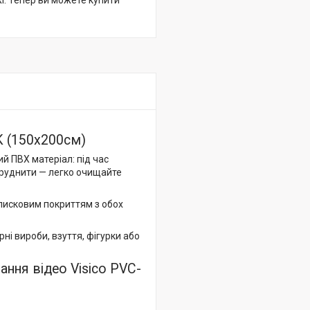
жі. Тепер ви можете купити
 (150x200см)
й ПВХ матеріал: під час
бруднити — легко очищайте
лисковим покриттям з обох
ні вироби, взуття, фігурки або
ння відео Visico PVC-