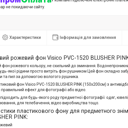
У компанії підключені електронні плате
вар не покидаючи сайту.
Характеристики
Інформація для замовлення
вий рожевий фон Visico PVC-1520 BLUSHER PINK
й фон рожевого кольору, не схильний до зминання. Водонепроникни
удь-якої рідини просто витріть фон рушником Цей фон складно за
и та пил за допомогою вологого рушника.
тиковий фон Visico PVC-1520 BLUSHER PINK (150x200см) з антивідб
 правильний ефект для фотографії або відео.
підходить для будь-якого роду предметної фотографії: одяг, ювелір
лювання, для телебачення, відео виробництва тощо.
стики пластикового фону для предметного зніма
SHER PINK:
ожевий