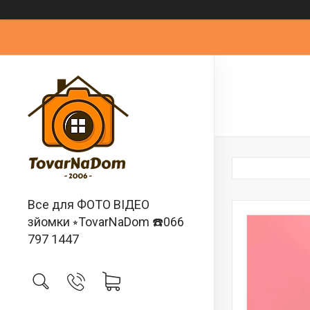
Все для ФОТО ВІДЕО
зйомки ⭒TovarNaDom ☎️066
797 1447