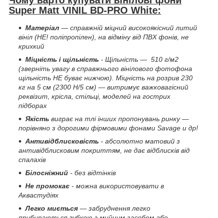
Чому варто купувати вінілові фони
Super Matt VINIL BD-PRO White
:
Матеріал
— справжній міцний високоякісний литий
вініл (НЕ! поліпропілен), на відміну від ПВХ фонів, не
крихкий
Міцність і щільність
- Щільність — 510 г/м2
(зверніть увагу в справжнього вінілового фотофона
щільність НЕ буває нижчою). Міцність на розрив 230
кг на 5 см (2300 H/5 см) — витримує важковагісний
реквізит, крісла, стільці, моделей на гострих
підборах
Якість
виграє на тлі інших пропонувань ринку —
порівняно з дорогими фірмовими фонами Savage и др!
Антивідблисковість
- абсолютно матовий з
антивідблисковим покриттям, не дає відблисків від
спалахів
Білосніжний
- без відтінків
Не промокає
- можна використовувати в
Аквастудіях
Легко миється
— забруднення легко
прибираються губкою з мийним засобом або