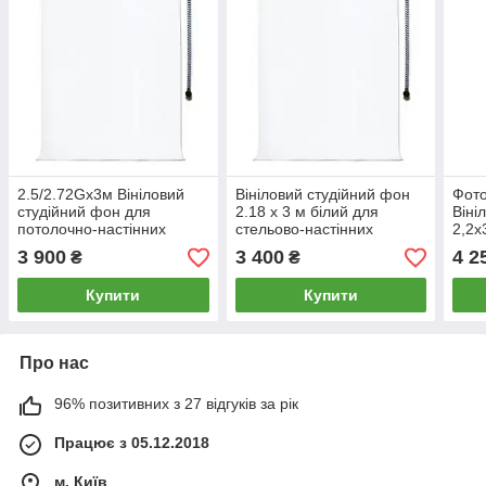
2.5/2.72Gх3м Вініловий
Вініловий студійний фон
Фото
студійний фон для
2.18 х 3 м білий для
Віні
потолочно-настінних
стельово-настінних
2,2х
кріплень AG Super Matt
кріплень AG SuperMatt
BD-
3 900
3 400
4 2
₴
₴
VINIL BD-PRO Premium
VINIL BD-PRO Premium
фото
фотофон
труб
Купити
Купити
Про нас
96% позитивних з 27 відгуків за рік
Працює з 05.12.2018
м. Київ