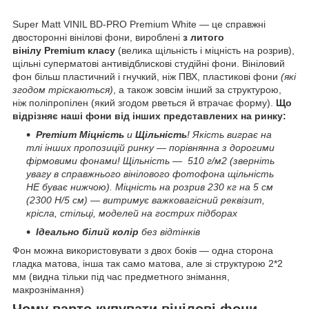
Super Matt VINIL BD-PRO Premium White — це справжні
двосторонні вінілові фони, вироблені
з литого
вінілу Premium класу
(велика щільність і міцність на розрив),
щільні суперматові антивідблискові студійні фони. Вініловий
фон більш пластичний і гнучкий, ніж ПВХ, пластикові фони
(які
згодом тріскаються)
, а також зовсім інший за структурою,
ніж поліпропілен (який згодом рветься й втрачає форму).
Що
відрізняє наші фони від інших представлених на ринку:
Premium Міцність
и
Щільність
! Якість виграє на
тлі інших пропозицій ринку — порівнянна з дорогими
фірмовими фонами! Щільність — 510 г/м2 (зверніть
увагу в справжнього вінілового фотофона щільність
НЕ буває нижчою). Міцність на розрив 230 кг на 5 см
(2300 H/5 см) — витримує важковагісний реквізит,
крісла, стільці, моделей на гострих підборах
Ідеально білий колір
без відтінків
Фон можна використовувати з двох боків — одна сторона
гладка матова, інша так само матова, але зі структурою 2*2
мм (видна тільки під час предметного знімання,
макрознімання)