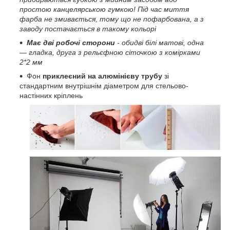
простою канцелярською гумкою! Під час миття
фарба не змивається, тому що не пофарбована, а з
заводу постачається в такому кольорі
Має дві робочі сторони
- обидві білі матові, одна
— гладка, друга з рельєфною сіточкою з комірками
2*2 мм
Фон
приклеєний на алюмінієву трубу
зі
стандартним внутрішнім діаметром для стельово-
настінних кріплень