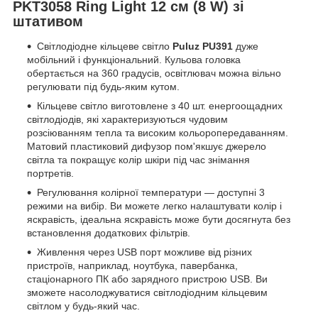
PKT3058 Ring Light 12 см (8 W) зі
штативом
Світлодіодне кільцеве світло
Puluz PU391
дуже
мобільний і функціональний. Кульова головка
обертається на 360 градусів, освітлювач можна вільно
регулювати під будь-яким кутом.
Кільцеве світло виготовлене з 40 шт. енергоощадних
світлодіодів, які характеризуються чудовим
розсіюванням тепла та високим кольоропередаванням.
Матовий пластиковий дифузор пом'якшує джерело
світла та покращує колір шкіри під час знімання
портретів.
Регулювання колірної температури — доступні 3
режими на вибір. Ви можете легко налаштувати колір і
яскравість, ідеальна яскравість може бути досягнута без
встановлення додаткових фільтрів.
Живлення через USB порт можливе від різних
пристроїв, наприклад, ноутбука, павербанка,
стаціонарного ПК або зарядного пристрою USB. Ви
зможете насолоджуватися світлодіодним кільцевим
світлом у будь-який час.