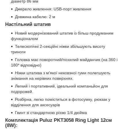
діаметр 86 мм
Джерело живлення: USB-порт живлення
Довжина кабелю: 2 м
Настільний штатив
Новий модернізований штатив із більш продуманим
функціоналом
Телескопічні 2-секційні ніжки збільшують висоту
триноги
Головка має поворотний/похилий майданчик (на 360 і
180* відповідно)
Ніжки штатива з м'якої нековзної гуми полегшують
знімання на нерівних поверхнях.
Легкий і портативний, ідеальний компаньйон для
подорожей.
Розбірна, легко поміститься в фотосумку, рюкзак у
відділення для аксесуарів
Гвинт зі стандартною різзю 1/4 дюйма
Комплектація Puluz PKT3058 Ring Light 12см
(8W):