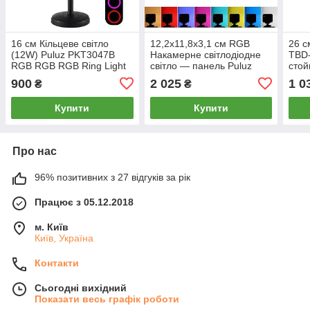
16 см Кільцеве світло
12,2x11,8x3,1 см RGB
26 с
(12W) Puluz PKT3047B
Накамерне світлодіодне
TBD-
RGB RGB RGB Ring Light
світло — панель Puluz
стой
+ стійка, 3200-5600K
PU634 Led 2500-9900K
900
2 025
1 0
₴
₴
Купити
Купити
Про нас
96% позитивних з 27 відгуків за рік
Працює з 05.12.2018
м. Київ
Київ, Україна
Контакти
Сьогодні вихідний
Показати весь графік роботи