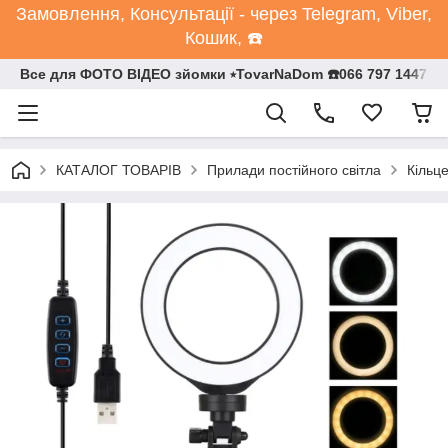
Замовлення, Консультації - через Telegram, Viber,
Кошик, ☎️
Все для ФОТО ВІДЕО зйомки ⭒TovarNaDom ☎️066 797 1447
КАТАЛОГ ТОВАРІВ
Прилади постійного світла
Кільц