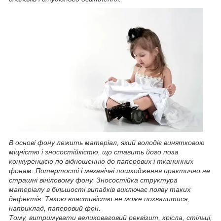
В основі фону лежить матеріал, який володіє винятковою
міцністю і зносостійкістю, що ставить його поза
конкуренцією по відношенню до паперових і тканинних
фонам. Потертості і механічні пошкодження практично не
страшні вініловому фону. Зносостійка структура
матеріалу в більшості випадків виключає появу таких
дефектів. Такою властивістю не може похвалитися,
наприклад, паперовий фон.
Тому, витримувати великоваговий реквізит, крісла, стільці,