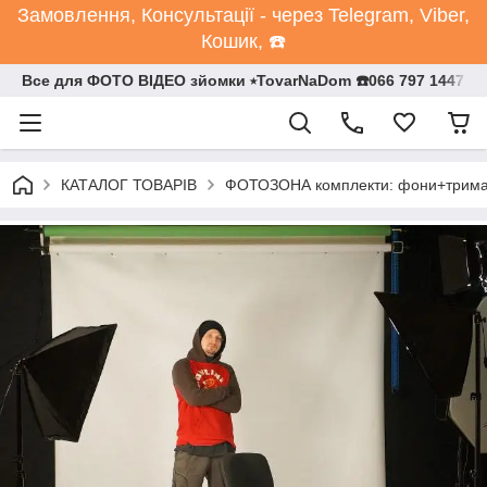
Замовлення, Консультації - через Telegram, Viber,
Кошик, ☎️
Все для ФОТО ВІДЕО зйомки ⭒TovarNaDom ☎️066 797 1447
КАТАЛОГ ТОВАРІВ
ФОТОЗОНА комплекти: фони+трим