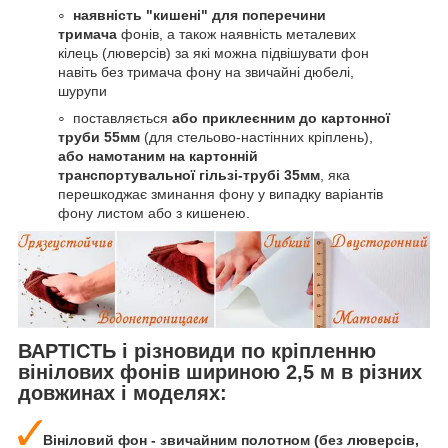
наявність "кишені" для поперечини
тримача
фонів, а також наявність металевих
кілець (люверсів) за які можна підвішувати фон
навіть без тримача фону на звичайні дюбелі,
шурупи
поставляється
або приклеєнним до картонної
труби 55мм
(для стельово-настінних кріплень),
або намотаним на картонній
транспортувальної гільзі-трубі 35мм
, яка
перешкоджає зминання фону у випадку варіантів
фону листом або з кишенею.
ВАРТІСТЬ і різновиди по кріпленню
вінілових фонів шириною 2,5 м в різних
довжинах і моделях:
Вініловий фон - звичайним полотном (без люверсів,