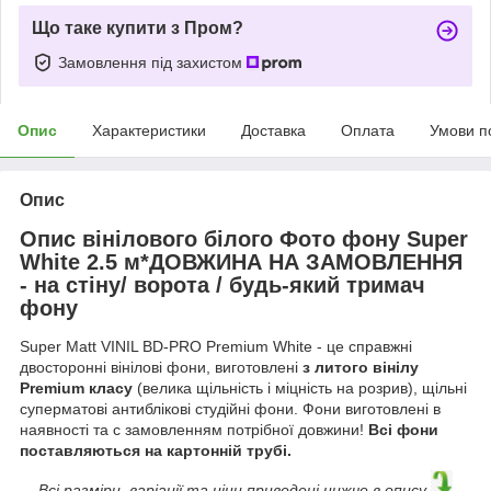
Що таке купити з Пром?
Замовлення під захистом
Опис
Характеристики
Доставка
Оплата
Умови п
Опис
Опис вінілового білого Фото фону Super
White 2.5 м*ДОВЖИНА НА ЗАМОВЛЕННЯ
- на стіну/ ворота / будь-який тримач
фону
Super Matt VINIL BD-PRO Premium White - це справжні
двосторонні вінілові фони, виготовлені
з литого вінілу
Premium класу
(велика щільність і міцність на розрив), щільні
суперматові антиблікові студійні фони. Фони виготовлені в
наявності та с замовленням потрібної довжини!
Всі фони
поставляються на картонній трубі.
В
сі разміри, варіації та ціни приведені нижче в опису