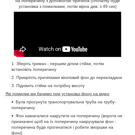
на поперечину з допомогою причіпок (спочатку буде
установка з помилками, потім вірна див. з 49 сек)
Зберіть тримач - першим ділом стійки, потім
встановіть поперечину
Прикріпіть причіпками вініловий фон до перекладини
Підніміть стійки на потрібну висоту
Які помилки ми бачимо при установці фону на відео
Була просунута транспортувальна труба на трубу-
поперечину
Фон намагалися накрутити на поперечину (ворота не
призначені щоб на їх поперечину накручували фон -
поперечина буде прогинатися і робити зморшки на
фоні)