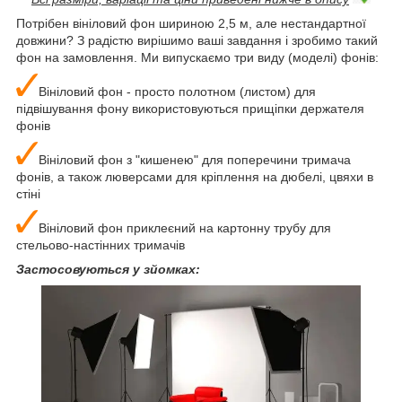
Потрібен вініловий фон шириною 2,5 м, але нестандартної
довжини? З радістю вирішимо ваші завдання і зробимо такий
фон на замовлення. Ми випускаємо три виду (моделі) фонів:
Вініловий фон - просто полотном (листом) для
підвішування фону використовуються прищіпки держателя
фонів
Вініловий фон з "кишенею" для поперечини тримача
фонів, а також люверсами для кріплення на дюбелі, цвяхи в
стіні
Вініловий фон приклеєний на картонну трубу для
стельово-настінних тримачів
Застосовуються у зйомках: