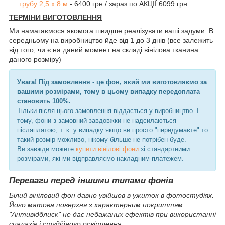
трубу 2,5 х 8 м
- 6400 грн / зараз по АКЦІЇ 6099 грн
ТЕРМІНИ ВИГОТОВЛЕННЯ
Ми намагаємося якомога швидше реалізувати ваші задуми. В
середньому на виробництво йде від 1 до 3 днів (все залежить
від того, чи є на даний момент на складі вінілова тканина
даного розміру)
Увага! Під замовлення - це фон, який ми виготовляємо за
вашими розмірами, тому в цьому випадку передоплата
становить 100%.
Тільки після цього замовлення віддається у виробництво. І
тому, фони з замовний завдовжки не надсилаються
післяплатою, т. к. у випадку якщо ви просто "передумаєте" то
такий розмір можливо, нікому більше не потрібен буде.
Ви завжди можете
купити вінілові фони
зі стандартними
розмірами, які ми відправляємо накладним платежем.
Переваги перед іншими типами фонів
Білий вініловий фон давно увійшов в ужиток в фотостудіях.
Його матова поверхня з характерним покриттям
"Антивідблиск" не дає небажаних ефектів при використанні
спалахів і студійного освітлення.