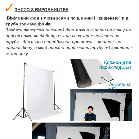
ЗНЯТО З ВИРОБНИЦТВА
Вініловий фон з люверсами по ширині і "кишенєю" під
трубу
тримача
фонів
Завдяки люверсам (кільцям) фон можна вішати на стіну на
прості цвяхи чи дюбелі, а якщо ви хочете повісити на
трубу - для цього передбачена прошивка - "кишеня" по
ширині фону, в який просто продягніть трубу від кріплення
як шторку
.