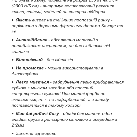
(2300 H/5 см) - витримує великоваговий реквізит,
крісла, стільці, моделей на гострих підборах
Якість
виграє на тлі інших пропозицій ринку -
порівнянна з дорогими фірмовими фонами Savage та
ін!
Антивідблиск
- абсолютно матовий з
антибліковим покриттям, не дає відблисків від
спалахів
Білосніжний
- без відтінків
Не промокає
- можна використовувати в
Аквастудиях
Легко миється
- забруднення легко прибираються
губкою з миючим засобом або простий
канцелярською гумкою! При митті фарба не
змивається, т. к. не пофарбований, а з заводу
поставляється в такому кольорі
Має дві робочі боку
- обидві білі матові, одна -
гладка, друга з рельєфною сіточкою з осередками
2*2мм
Залежно від моделі: