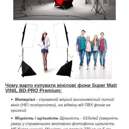
Чому варто купувати вінілові фони Super Matt
VINIL BD-PRO Premium:
Матеріал
- справжній міцний високоякісний литий
вініл (НЕ! поліпропілен), на відміну від ПВХ фонів не
крихкий
Міцність і щільність
Щільність - 510г/м2 (зверніть
увагу у справжнього вінілового фотофона щільність
НЕ буває нижче). Міцність на розрив 230 кг на 5 см