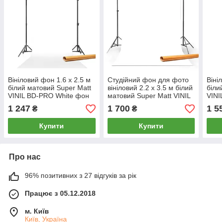
Вініловий фон 1.6 х 2.5 м
Студійний фон для фото
Віні
білий матовий Super Matt
вініловий 2.2 х 3.5 м білий
біли
VINIL BD-PRO White фон
матовий Super Matt VINIL
VINI
для фото / на картонній
BD-PRO White / на
для 
1 247
1 700
1 5
₴
₴
трубі
картонній трубі
труб
Купити
Купити
Про нас
96% позитивних з 27 відгуків за рік
Працює з 05.12.2018
м. Київ
Київ, Україна