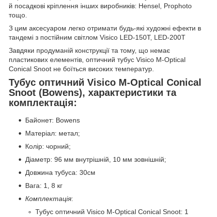
й посадкові кріплення інших виробників: Hensel, Prophoto
тощо.
З цим аксесуаром легко отримати будь-які художні ефекти в
тандемі з постійним світлом Visico LED-150T, LED-200T
Завдяки продуманій конструкції та тому, що немає
пластикових елементів, оптичний тубус Visico M-Optical
Conical Snoot не боїться високих температур.
Тубус оптичний Visico M-Optical Conical
Snoot (Bowens), характеристики та
комплектація:
Байонет: Bowens
Матеріал: метал;
Колір: чорний;
Діаметр: 96 мм внутрішній, 10 мм зовнішній;
Довжина тубуса: 30см
Вага: 1, 8 кг
Комплектація
:
Тубус оптичний Visico M-Optical Conical Snoot: 1