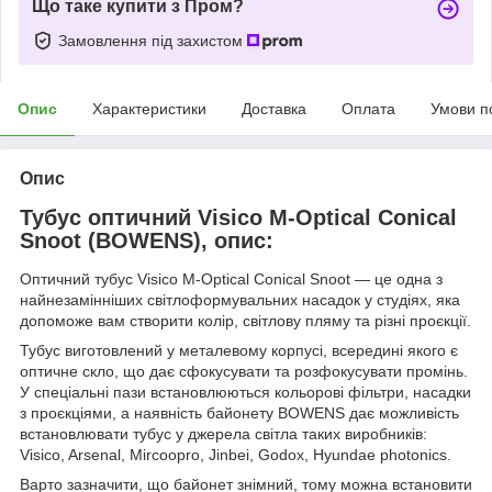
Що таке купити з Пром?
Замовлення під захистом
Опис
Характеристики
Доставка
Оплата
Умови п
Опис
Тубус оптичний Visico M-Optical Conical
Snoot (BOWENS), опис:
Оптичний тубус Visico M-Optical Conical Snoot — це одна з
найнезамінніших світлоформувальних насадок у студіях, яка
допоможе вам створити колір, світлову пляму та різні проєкції.
Тубус виготовлений у металевому корпусі, всередині якого є
оптичне скло, що дає сфокусувати та розфокусувати промінь.
У спеціальні пази встановлюються кольорові фільтри, насадки
з проєкціями, а наявність байонету BOWENS дає можливість
встановлювати тубус у джерела світла таких виробників:
Visico, Arsenal, Mircoopro, Jinbei, Godox, Hyundae photonics.
Варто зазначити, що байонет знімний, тому можна встановити