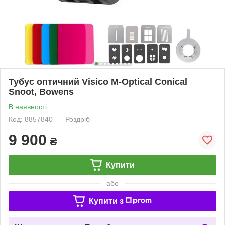
Тубус оптичний Visico M-Optical Conical
Snoot, Bowens
В наявності
Код: 8857840
Роздріб
9 900
₴
Купити
або
Купити з