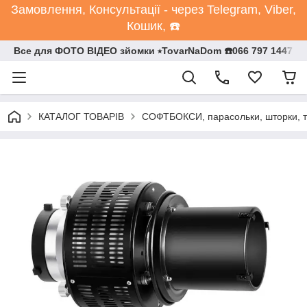
Замовлення, Консультації - через Telegram, Viber,
Кошик, ☎️
Все для ФОТО ВІДЕО зйомки ⭒TovarNaDom ☎️066 797 1447
КАТАЛОГ ТОВАРІВ
СОФТБОКСИ, парасольки, шторки, т