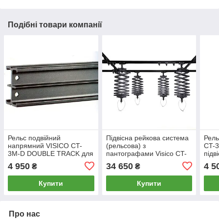
Подібні товари компанії
Рельс подвійний
Підвісна рейкова система
Рель
напрямний VISICO CT-
(рельсова) з
CT-3
3M-D DOUBLE TRACK для
пантографами Visico CT-
підв
підвісної системи
04, рейки 4 шт + 4
пант
4 950
34 650
4 5
₴
₴
пантографів Visiсо
пантографа
Купити
Купити
Про нас