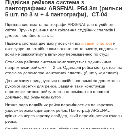
Підвісна рейкова система з
пантографами ARSENAL P54-3m (рильси
5 шт. по 3 м + 4 пантографи), CT-04
Підвісна система та пантографи ARSENAL для студійного
світла. Зручне рішення для кріплення студійних спалахів і
джерел постійного світла.
Підвісна система дає змогу повісити всі
студійні спалахи
й
аксесуари на потрібне вам положення та висоту, водночас
вони не заважатимуть вільному переміщенню по студії
Стельова рейкова система комплектується одиничними
напрямними рейками — 2 шт. Одинарні рейки монтуються на
стелю за допомогою монтажних пластин (6 шт. у комплекті).
До них знизу приєднуються подвійні напрямні за допомогою
рухомої каретки для рейки. Завдяки такій конструкції
перемички нижню рейку можна переміщати в площині
довільно, під будь-яким кутом
Нижня пара подвійних рейок переміщається по каретках
уздовж верхніх одинарних рейок. Пантограф ARSENAL
кріпиться через каретку-слайдер, який переміщається вздовж
рейки.