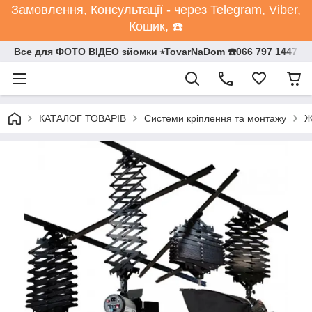
Замовлення, Консультації - через Telegram, Viber,
Кошик, ☎️
Все для ФОТО ВІДЕО зйомки ⭒TovarNaDom ☎️066 797 1447
КАТАЛОГ ТОВАРІВ
Системи кріплення та монтажу
Ж