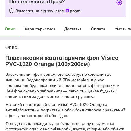
Що таке купити з Пром?
Замовлення під захистом
Опис
Характеристики
Доставка
Оплата
Умови п
Опис
Пластиковий жовтогарячий фон Visico
PVC-1020 Orange (100x200см)
Високоякісний фон орнажного кольору, не схильний до
зминання. Водонепроникний ПВХ матеріал: під час
проливання будь-якої рідини просто витріть фон рушником
Цей фон складно забруднити — легко очищайте будь-які
плями та пил за допомогою вологого рушника.
Матовий пластиковий фон Visico PVC-1020 Orange з
антивідблисковим покриттям з обох боків створює правильний
ефект для фотографії або відео.
Фон ідеально підходить для будь-якого роду предметної
фотографії: одяг, ювелірні вироби, взуття, фігурки або об'єкти