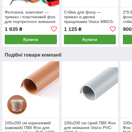
Фотозона, комплект —
Стійка для фону —
2*0,
тримач і пластиковий фон
тримач із двома
фону
для портретного знімання
прищіпками.Visico MBGS-
стій
виїзної Visico MBGS-1020
200150
(три
1 935
1 125
900
₴
₴
Купити
Купити
Подібні товари компанії
100x200 см коричневий
100x200 см сірий ПВХ Фон
100x
(кавовий) ПВХ Фон для
для знімання Visico PVC-
Фон 