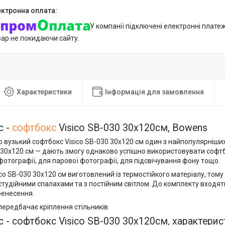
У компанії підключені електронні плате
вар не покидаючи сайту.
Характеристики
Інформація для замовлення
с -
софтбокс
Visico SB-030 30х120см, Bowens
 вузький софтбокс Visico SB-030 30х120 см один з найпопулярніши
 30x120 см — дають змогу однаково успішно використовувати софтбо
фотографії, для парової фотографії, для підсвічування фону тощо.
co SB-030 30х120 см виготовлений із термостійкого матеріалу, том
студійними спалахами та з постійним світлом. До комплекту входя
ренесення.
 передбачає кріплення стільників.
 - софтбокс Visico SB-030 30х120см, характерис