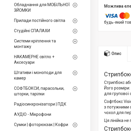
Обладнання для МОБІЛЬНОЇ
ЗЙОМКИ
Прилади постійного світла
будь-який то
Студійні СПАЛАХИ
Системи кріплення та
монтажу
Опис
НАКАМЕРНЕ світло +
Аксесуари
Штативи і моноподи для
Стрипбок
камер
Стрипбокс або
Його розміри:
СОФТБОКСИ, парасольки,
для групової 
шторки, тарілки
Софтбокс Visi
Радіосинхронізатори | ПДК
з потужними 
чохол для пе
АУДІО - Мікрофони
Ця лінійка не
Сумки | фоторюкзак | Кофри
Стрипбокс