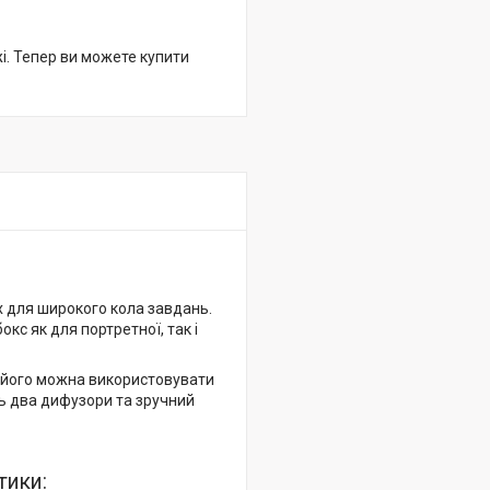
жі. Тепер ви можете купити
х для широкого кола завдань.
кс як для портретної, так і
у його можна використовувати
ть два дифузори та зручний
тики: