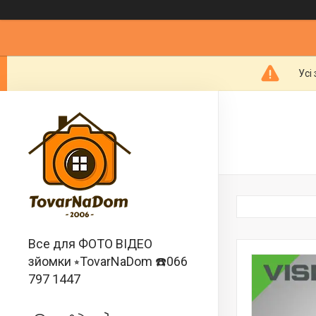
Усі
Все для ФОТО ВІДЕО
зйомки ⭒TovarNaDom ☎️066
797 1447