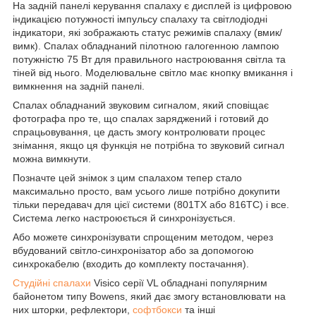
На задній панелі керування спалаху є дисплей із цифровою
індикацією потужності імпульсу спалаху та світлодіодні
індикатори, які зображають статус режимів спалаху (вмик/
вимк). Спалах обладнаний пілотною галогенною лампою
потужністю 75 Вт для правильного настроювання світла та
тіней від нього. Моделювальне світло має кнопку вмикання і
вимкнення на задній панелі.
Спалах обладнаний звуковим сигналом, який сповіщає
фотографа про те, що спалах заряджений і готовий до
спрацьовування, це дасть змогу контролювати процес
знімання, якщо ця функція не потрібна то звуковий сигнал
можна вимкнути.
Позначте цей знімок з цим спалахом тепер стало
максимально просто, вам усього лише потрібно докупити
тільки передавач для цієї системи (801TX або 816TC) і все.
Система легко настроюється й синхронізується.
Або можете синхронізувати спрощеним методом, через
вбудований світло-синхронізатор або за допомогою
синхрокабелю (входить до комплекту постачання).
Студійні спалахи
Visico серії VL обладнані популярним
байонетом типу Bowens, який дає змогу встановлювати на
них шторки, рефлектори,
софтбокси
та інші