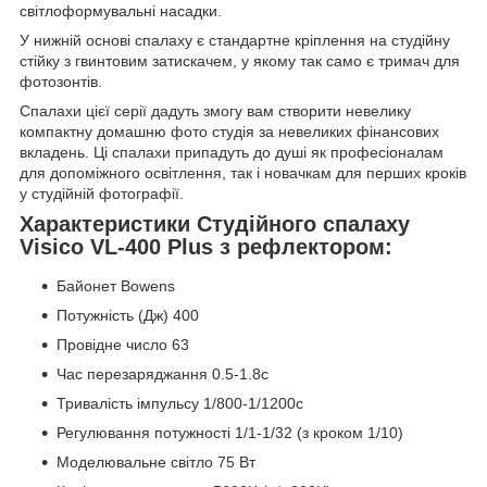
світлоформувальні насадки.
У нижній основі спалаху є стандартне кріплення на студійну
стійку з гвинтовим затискачем, у якому так само є тримач для
фотозонтів.
Спалахи цієї серії дадуть змогу вам створити невелику
компактну домашню фото студія за невеликих фінансових
вкладень. Ці спалахи припадуть до душі як професіоналам
для допоміжного освітлення, так і новачкам для перших кроків
у студійній фотографії.
Характеристики Студійного спалаху
Visico VL-400 Plus з рефлектором:
Байонет Bowens
Потужність (Дж) 400
Провідне число 63
Час перезаряджання 0.5-1.8с
Тривалість імпульсу 1/800-1/1200с
Регулювання потужності 1/1-1/32 (з кроком 1/10)
Моделювальне світло 75 Вт