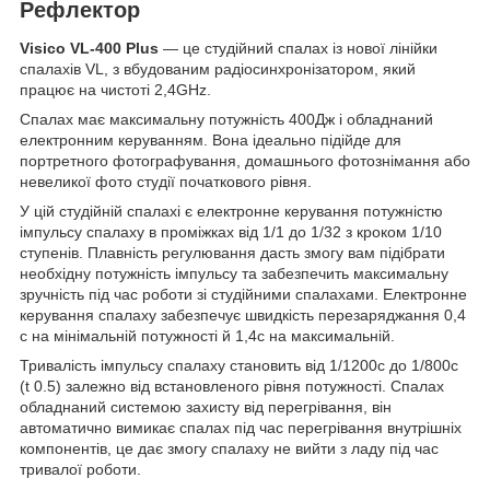
Рефлектор
Visico VL-400 Plus
— це студійний спалах із нової лінійки
спалахів VL, з вбудованим радіосинхронізатором, який
працює на чистоті 2,4GHz.
Спалах має максимальну потужність 400Дж і обладнаний
електронним керуванням. Вона ідеально підійде для
портретного фотографування, домашнього фотознімання або
невеликої фото студії початкового рівня.
У цій студійній спалахі є електронне керування потужністю
імпульсу спалаху в проміжках від 1/1 до 1/32 з кроком 1/10
ступенів. Плавність регулювання дасть змогу вам підібрати
необхідну потужність імпульсу та забезпечить максимальну
зручність під час роботи зі студійними спалахами. Електронне
керування спалаху забезпечує швидкість перезаряджання 0,4
с на мінімальній потужності й 1,4с на максимальній.
Тривалість імпульсу спалаху становить від 1/1200с до 1/800с
(t 0.5) залежно від встановленого рівня потужності. Спалах
обладнаний системою захисту від перегрівання, він
автоматично вимикає спалах під час перегрівання внутрішніх
компонентів, це дає змогу спалаху не вийти з ладу під час
тривалої роботи.