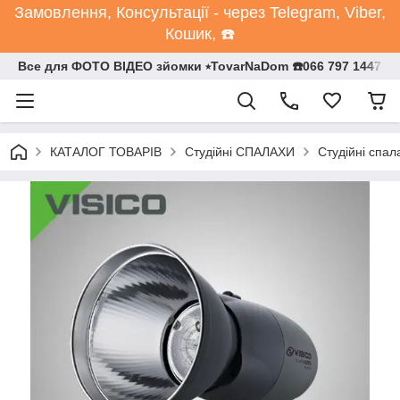
Замовлення, Консультації - через Telegram, Viber,
Кошик, ☎️
Все для ФОТО ВІДЕО зйомки ⭒TovarNaDom ☎️066 797 1447
КАТАЛОГ ТОВАРІВ
Студійні СПАЛАХИ
Студійні спал