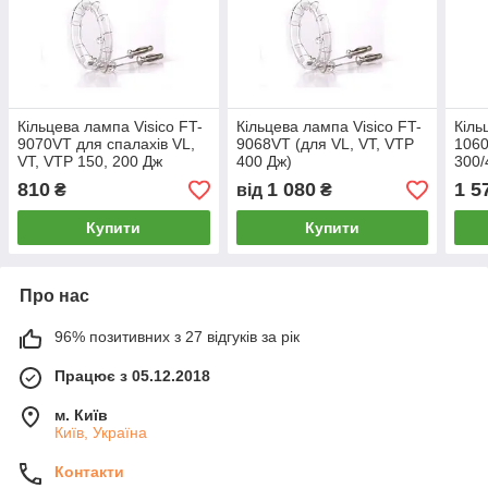
Кільцева лампа Visico FT-
Кільцева лампа Visico FT-
Кіль
9070VT для спалахів VL,
9068VT (для VL, VT, VTP
1060
VT, VTP 150, 200 Дж
400 Дж)
300/
plus
810
1 080
1 5
₴
від
₴
Купити
Купити
Про нас
96% позитивних з 27 відгуків за рік
Працює з 05.12.2018
м. Київ
Київ, Україна
Контакти