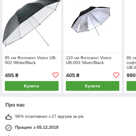
85 см Фотозонт Visico UB-
110 см Фотозонт Visico
85 с
002 White/Black
UB-003 Silver/Black
софт
UB-
495
405
990
₴
₴
Купити
Купити
Про нас
96% позитивних з 27 відгуків за рік
Працює з 05.12.2018