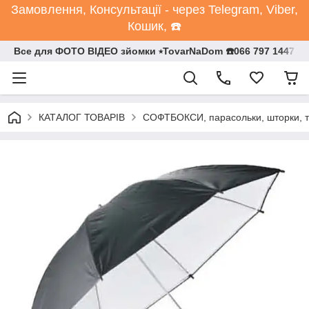
Замовлення, Консультації - через Telegram, Viber,
Кошик, ☎️
Все для ФОТО ВІДЕО зйомки ⭒TovarNaDom ☎️066 797 1447
КАТАЛОГ ТОВАРІВ
СОФТБОКСИ, парасольки, шторки, т