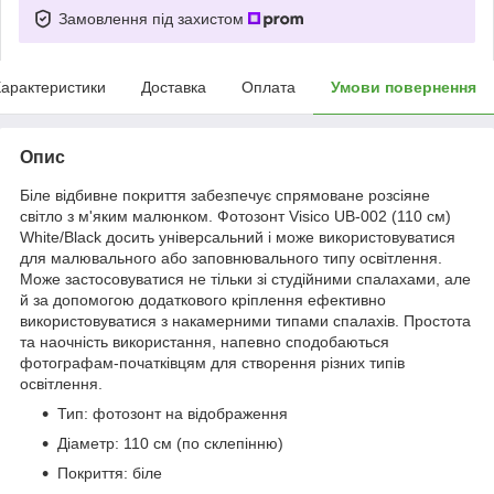
Замовлення під захистом
арактеристики
Доставка
Оплата
Умови повернення
Опис
Біле відбивне покриття забезпечує спрямоване розсіяне
світло з м'яким малюнком. Фотозонт Visico UB-002 (110 см)
White/Black досить універсальний і може використовуватися
для малювального або заповнювального типу освітлення.
Може застосовуватися не тільки зі студійними спалахами, але
й за допомогою додаткового кріплення ефективно
використовуватися з накамерними типами спалахів. Простота
та наочність використання, напевно сподобаються
фотографам-початківцям для створення різних типів
освітлення.
Тип: фотозонт на відображення
Діаметр: 110 см (по склепінню)
Покриття: біле