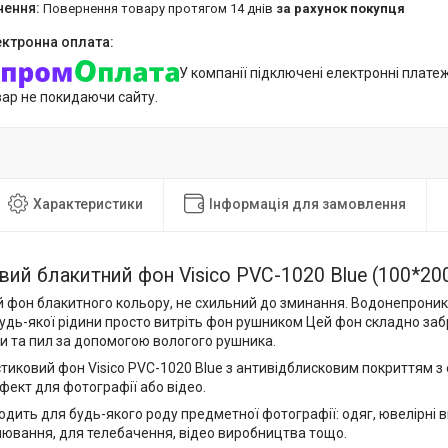
повернення товару протягом 14 днів
за рахунок покупця
У компанії підключені електронні плате
вар не покидаючи сайту.
Характеристики
Інформація для замовлення
ий блакитний фон Visico PVC-1020 Blue (100*20
й фон блакитного кольору, не схильний до зминання. Водонепроникн
удь-якої рідини просто витріть фон рушником Цей фон складно за
и та пил за допомогою вологого рушника.
иковий фон Visico PVC-1020 Blue з антивідблисковим покриттям з 
фект для фотографії або відео.
одить для будь-якого роду предметної фотографії: одяг, ювелірні в
лювання, для телебачення, відео виробництва тощо.