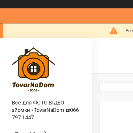
Усі
Все для ФОТО ВІДЕО
зйомки ⭒TovarNaDom ☎️066
797 1447