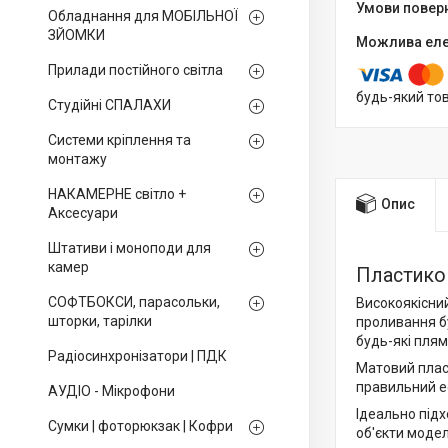
Обладнання для МОБІЛЬНОЇ
ЗЙОМКИ
Прилади постійного світла
будь-який то
Студійні СПАЛАХИ
Системи кріплення та
монтажу
НАКАМЕРНЕ світло +
Опис
Аксесуари
Штативи і моноподи для
камер
Пластиков
СОФТБОКСИ, парасольки,
Високоякісни
шторки, тарілки
проливання б
будь-які плям
Радіосинхронізатори | ПДК
Матовий пласт
правильний е
АУДІО - Мікрофони
Ідеально підх
Сумки | фоторюкзак | Кофри
об'єкти моде