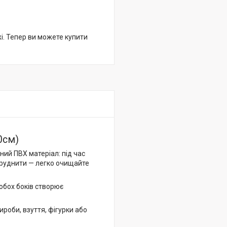
жі. Тепер ви можете купити
0см)
ий ПВХ матеріал: під час
бруднити — легко очищайте
обох боків створює
ироби, взуття, фігурки або