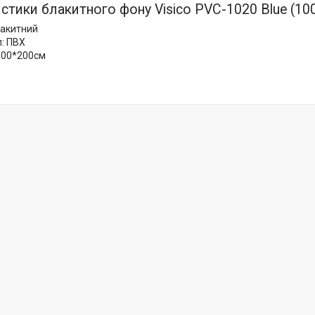
стики блакитного фону Visico PVC-1020 Blue (10
лакитний
: ПВХ
100*200см