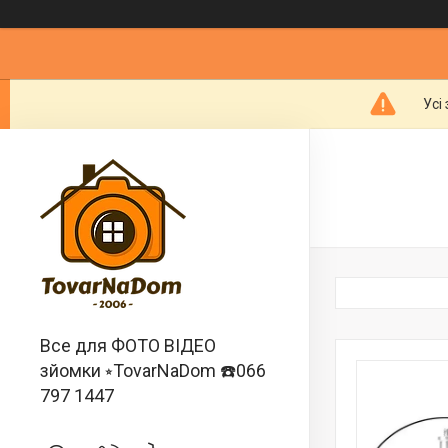
Усі
Все для ФОТО ВІДЕО
зйомки ⭒TovarNaDom ☎️066
797 1447