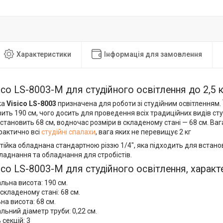
Характеристики
Інформація для замовлення
sico LS-8003-M для студійного освітлення до 2,5 к
ка
Visico LS-8003
призначена для роботи зі студійним освітленням.
ить 190 см, чого досить для проведення всіх традиційних видів ст
 становить 68 см, водночас розміри в складеному стані — 68 см. Ваг
рактично всі
студійні спалахи
, вага яких не перевищує 2 кг
стійка обладнана стандартною різзю 1/4", яка підходить для вста
ладнання та обладнання для стробістів.
sico LS-8003-M для студійного освітлення, характ
ьна висота: 190 см.
 складеному стані: 68 см.
на висота: 68 см.
ьний діаметр труби: 0,22 см.
 секцій: 3