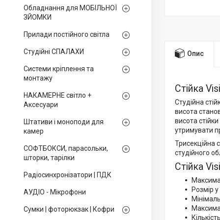
Обладнання для МОБІЛЬНОЇ
ЗЙОМКИ
Прилади постійного світла
Студійні СПАЛАХИ
Опис
Системи кріплення та
монтажу
Стійка Vi
НАКАМЕРНЕ світло +
Студійна стій
Аксесуари
висота станов
висота стійки
Штативи і моноподи для
утримувати п
камер
Трисекційна 
СОФТБОКСИ, парасольки,
студійного об
шторки, тарілки
Стійка Vi
Радіосинхронізатори | ПДК
Максимал
Розмір у
АУДІО - Мікрофони
Мінімаль
Максимал
Сумки | фоторюкзак | Кофри
Кількість