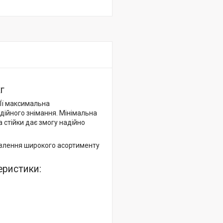
г
 Її максимальна
удійного знімання. Мінімальна
а стійки дає змогу надійно
новлення широкого асортименту
еристики: