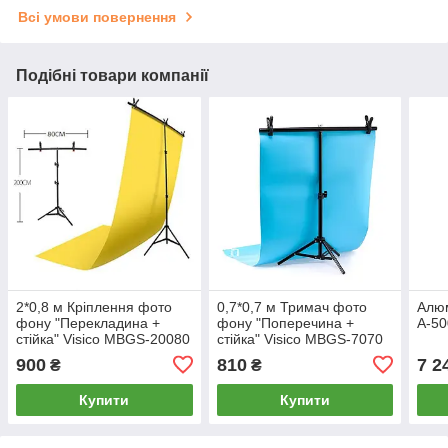
Всі умови повернення
Подібні товари компанії
2*0,8 м Кріплення фото
0,7*0,7 м Тримач фото
Алюм
фону "Перекладина +
фону "Поперечина +
A-50
стійка" Visico MBGS-20080
стійка" Visico MBGS-7070
(тримач для фотостудії)
(кріплення) для
900
810
7 2
₴
₴
предметної зйомки
Купити
Купити