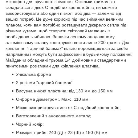
мікрофон для зручності знімання. Оскільки тримач він
складається з двох С-подібних кронштейнів, ви можете
використовувати або один півкол, або два — залежно від
ваших потреб. Це дуже корисно під час знімання великим
планом, коли вам потрібно розташувати джерело світла під
різними кутами, щоб створити світловий малюнок із
необхідною глибиною. Завдяки легкому анодованому
алюмінієвому сплаву конструкція вести лише 200 грамів. Два
кріплення "гарячий башмак" вільно переміщаються за своїм
напрямним і можуть бути зафіксовані в будь-якому положенні.
Майданчи обладнані трьома 1/4 дюймовими стандартними
гвинтовими роз'ємами для кріплення штатива.
Унікальна форма
2 роз'єми "гарячий башмак"
Висувна нижня пластина: від 130 мм до 150 мм
О-форма діаметром:. Макс. 110 мм;
Може використовуватися як С-подібний кронштейн;
Виготовлений з анодованого металу;
Чорний колір;
Розміри: прибл. 240 (Д) х 23 (Ш) х 150 (В) мм