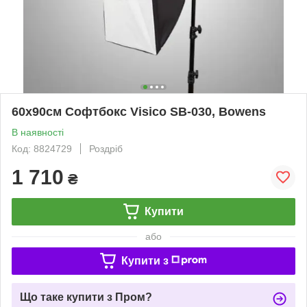
60х90см Софтбокс Visico SB-030, Bowens
В наявності
Код: 8824729
Роздріб
1 710
₴
Купити
або
Купити з
Що таке купити з Пром?