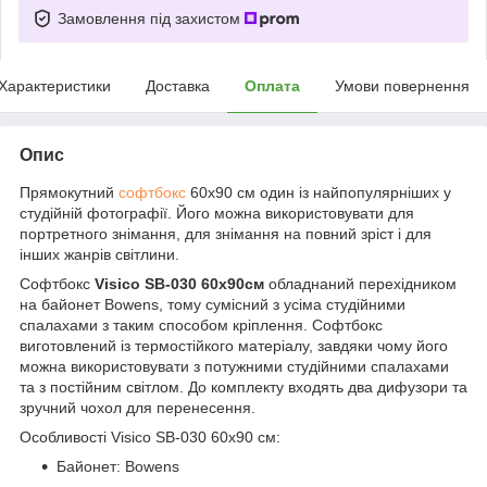
Замовлення під захистом
Характеристики
Доставка
Оплата
Умови повернення
Опис
Прямокутний
софтбокс
60x90 см один із найпопулярніших у
студійній фотографії. Його можна використовувати для
портретного знімання, для знімання на повний зріст і для
інших жанрів світлини.
Софтбокс
Visico SB-030 60х90см
обладнаний перехідником
на байонет Bowens, тому сумісний з усіма студійними
спалахами з таким способом кріплення. Софтбокс
виготовлений із термостійкого матеріалу, завдяки чому його
можна використовувати з потужними студійними спалахами
та з постійним світлом. До комплекту входять два дифузори та
зручний чохол для перенесення.
Особливості Visico SB-030 60х90 см:
Байонет: Bowens