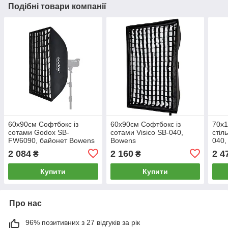
Подібні товари компанії
60х90см Софтбокс із
60х90см Софтбокс із
70х1
сотами Godox SB-
сотами Visico SB-040,
стіл
FW6090, байонет Bowens
Bowens
040,
2 084
2 160
2 4
₴
₴
Купити
Купити
Про нас
96% позитивних з 27 відгуків за рік