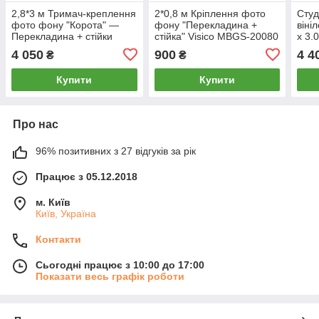
2,8*3 м Тримач-креплення
2*0,8 м Кріплення фото
Студ
фото фону "Корота" —
фону "Перекладина +
віні
Перекладина + стійки
стійка" Visico MBGS-20080
х 3.
Prolighting 28125 (для
(тримач для фотостудії)
BD-
4 050
900
4 4
₴
₴
фотостудії)
зйом
труб
Купити
Купити
Про нас
96% позитивних з 27 відгуків за рік
Працює з 05.12.2018
м. Київ
Київ, Україна
Контакти
Сьогодні працює з 10:00 до 17:00
Показати весь графік роботи