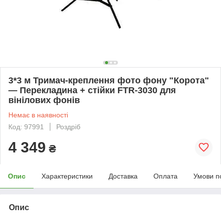
3*3 м Тримач-креплення фото фону "Корота"
— Перекладина + стійки FTR-3030 для
вінілових фонів
Немає в наявності
Код: 97991
Роздріб
4 349
₴
Опис
Характеристики
Доставка
Оплата
Умови п
Опис