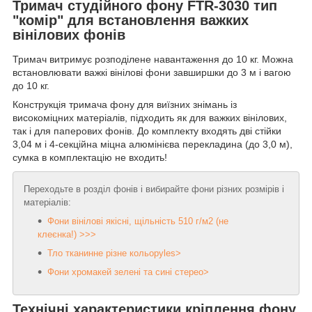
Тримач студійного фону FTR-3030 тип
"комір" для встановлення важких
вінілових фонів
Тримач витримує розподілене навантаження до 10 кг. Можна
встановлювати важкі вінілові фони завширшки до 3 м і вагою
до 10 кг.
Конструкція тримача фону для виїзних знімань із
високоміцних матеріалів, підходить як для важких вінілових,
так і для паперових фонів. До комплекту входять дві стійки
3,04 м і 4-секційна міцна алюмінієва перекладина (до 3,0 м),
сумка в комплектацію не входить!
Переходьте в розділ фонів і вибирайте фони різних розмірів і
матеріалів:
Фони вінілові якісні, щільність 510 г/м2 (не
клеєнка!) >>>
Тло тканинне різне кольоруles>
Фони хромакей зелені та сині стерео>
Технічні характеристики кріплення фону