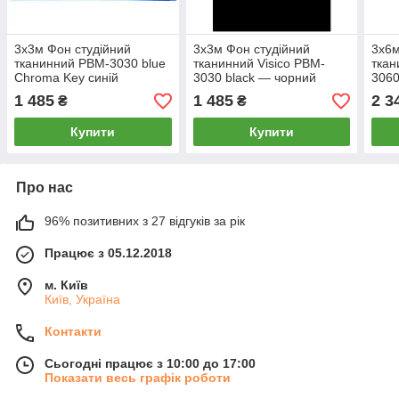
3х3м Фон студійний
3х3м Фон студійний
3х6м
тканинний PBM-3030 blue
тканинний Visico PBM-
ткан
Chroma Key синій
3030 black — чорний
3060
хромакей
сині
1 485
1 485
2 3
₴
₴
Купити
Купити
Про нас
96% позитивних з 27 відгуків за рік
Працює з 05.12.2018
м. Київ
Київ, Україна
Контакти
Сьогодні працює з 10:00 до 17:00
Показати весь графік роботи