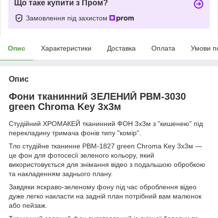
Що таке купити з Пром?
Замовлення під захистом
Опис
Характеристики
Доставка
Оплата
Умови п
Опис
Фони тканинний ЗЕЛЕНИЙ PBM-3030
green Chroma Key 3х3м
Студійний ХРОМАКЕЙ тканинний ФОН 3х3м з "кишенею" під
перекладину тримача фонів типу "комір".
Тло студійне тканинне PBM-1827 green Chroma Key 3х3м —
це фон для фотосесії зеленого кольору, який
використовується для знімання відео з подальшою обробкою
та накладенням заднього плану.
Завдяки яскраво-зеленому фону під час оброблення відео
дуже легко накласти на задній план потрібний вам малюнок
або пейзаж.