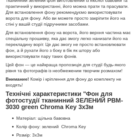
Тканинний зелений фон виготовлений із якісної бавовни та
практичний у використанні, його можна прати та прасувати.
Для встановлення фону рекомендуємо використовувати
ворота для фону. Або ви можете просто закріпити його на
стіні у вашій студії підручними засобами.
Для встановлення фону на ворота, його верхня частина має
спеціальну прошивку, яка дає змогу легко нанизати його на
перекладину воріт. Це дає змогу не просто встановлювати
фон, а й рухати його з боку в бік як штору або
використовувати пару таких фонів.
Цей фон — це найкраща пропозиція для студії будь-якого
рівня та фотографів із необмеженим творчим розмахом!
Внимание!
Комір і кріплення для фону до комплекту не
входять!
Технічні характеристики "Фон для
фотостудії тканинний ЗЕЛЕНИЙ PBM-
3030 green Chroma Key 3х3м
Матеріал: щільна бавовна
Колір фону: зелений Chroma Key
Розмір: 3х3м