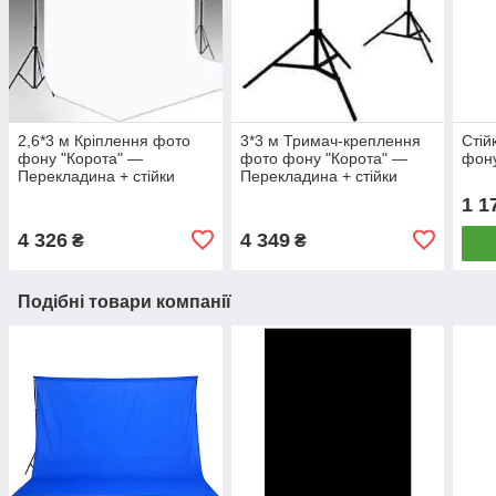
2,6*3 м Кріплення фото
3*3 м Тримач-креплення
Стій
фону "Корота" —
фото фону "Корота" —
фону
Перекладина + стійки
Перекладина + стійки
FTR-3150 (тримач для
FTR-3030 для вінілових
1 1
фотостудії)
фонів
4 326
4 349
₴
₴
Подібні товари компанії