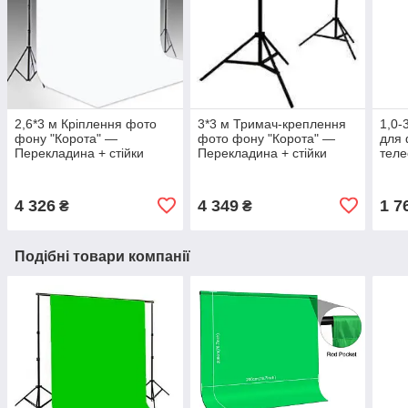
2,6*3 м Кріплення фото
3*3 м Тримач-креплення
1,0-
фону "Корота" —
фото фону "Корота" —
для 
Перекладина + стійки
Перекладина + стійки
теле
FTR-3150 (тримач для
FTR-3030 для вінілових
CB-
фотостудії)
фонів
4 326
4 349
1 7
₴
₴
Подібні товари компанії