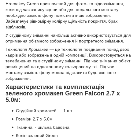
Hromakey Green призначений для фото- та відеознімання,
коли під час запису сцени або для подальшого монтажу
необхідно замість фону помістити інше зображення.
Забезпечує рівномірну колірну щільність покриття, брак
відблисків.
У студійному зніманні найбільш активно використовується для
отримання об'ємного зображення й портретного знімання.
Технологія Хромакей — це технологія поєднання понад двох
кадрів або зображень в одній композиції. Використовується на
телебачення та в студійному зніманні. Під час знімання об'єкт
розміщений на однотонному кольоровому тлі. Під час
монтажу замість фону можна підставити будь-яке інше
зображення.
Характеристики та комплектація
зеленого хромакея Green Falcon 2.7 х
5.0м:
Студійний хромакей — 1 шт.
Розміри 2.7 х 5.0м
Тканина - щільна бавовна
Колір зелений Green